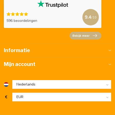
9.4
/10
596 beoordelingen
Bekijk meer
Informatie
Mijn account
€