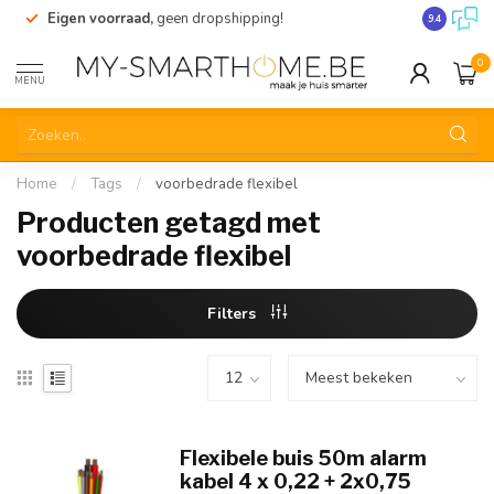
Eigen voorraad,
geen dropshipping!
Verzending
9.4
0
MENU
Home
/
Tags
/
voorbedrade flexibel
Producten getagd met
voorbedrade flexibel
Filters
Flexibele buis 50m alarm
kabel 4 x 0,22 + 2x0,75