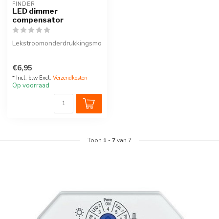
FINDER
LED dimmer
compensator
Lekstroomonderdrukkingsmodule.
€6,95
* Incl. btw Excl.
Verzendkosten
Op voorraad
Toon
1
-
7
van 7