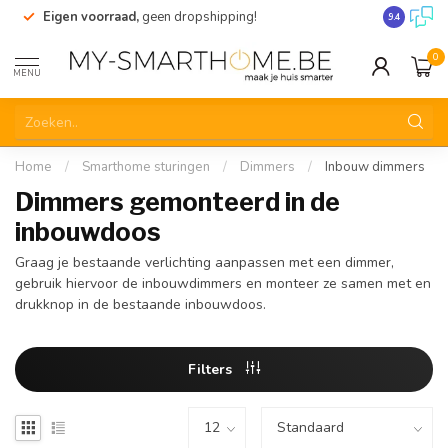
Eigen voorraad,
geen dropshipping!
Verzending
9.4
0
MENU
Home
/
Smarthome sturingen
/
Dimmers
/
Inbouw dimmers
Dimmers gemonteerd in de
inbouwdoos
Graag je bestaande verlichting aanpassen met een dimmer,
gebruik hiervoor de inbouwdimmers en monteer ze samen met en
drukknop in de bestaande inbouwdoos.
Filters