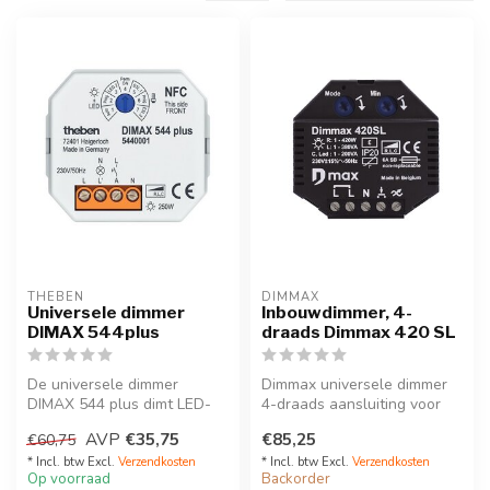
THEBEN
DIMMAX
Universele dimmer
Inbouwdimmer, 4-
DIMAX 544plus
draads Dimmax 420 SL
De universele dimmer
Dimmax universele dimmer
DIMAX 544 plus dimt LED-
4-draads aansluiting voor
lampen harmonisch en
het dimmen van LED-
AVP
€35,75
€85,25
€60,75
zonder knipper...
verlichtin...
* Incl. btw Excl.
Verzendkosten
* Incl. btw Excl.
Verzendkosten
Op voorraad
Backorder