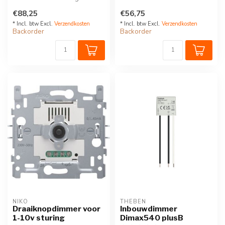
het dimmen van LED-
harmonisch en ...
€88,25
€56,75
verlichtin...
* Incl. btw Excl.
Verzendkosten
* Incl. btw Excl.
Verzendkosten
Backorder
Backorder
NIKO
THEBEN
Draaiknopdimmer voor
Inbouwdimmer
1-10v sturing
Dimax540 plusB