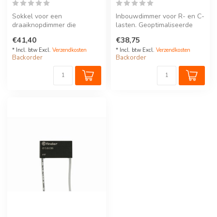
Sokkel voor een
Inbouwdimmer voor R- en C-
draaiknopdimmer die
lasten. Geoptimaliseerde
gebruikt wordt voor het
instellingen voor leds
€41,40
€38,75
schakelen en dimmen ...
* Incl. btw Excl.
Verzendkosten
* Incl. btw Excl.
Verzendkosten
Backorder
Backorder