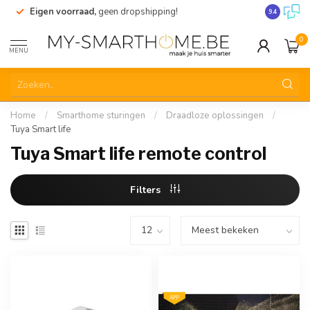
Eigen voorraad,
geen dropshipping!
Verzending
9.4
0
MENU
Home
/
Smarthome sturingen
/
Draadloze oplossingen
/
Tuya Smart life
Tuya Smart life remote control
Filters