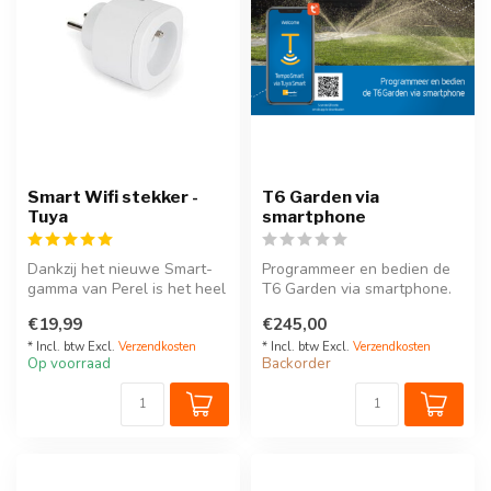
Smart Wifi stekker -
T6 Garden via
Tuya
smartphone
Dankzij het nieuwe Smart-
Programmeer en bedien de
gamma van Perel is het heel
T6 Garden via smartphone.
eenvoudig om uw omgeving
6 kanalen die je kan
€19,99
€245,00
aa...
aansture...
* Incl. btw Excl.
Verzendkosten
* Incl. btw Excl.
Verzendkosten
Op voorraad
Backorder