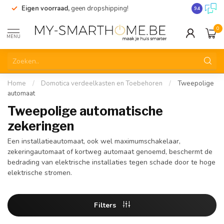
Eigen voorraad,
geen dropshipping!
Verzending
9.4
0
MENU
Home
/
Domotica verdeelkasten en Toebehoren
/
Tweepolige
automaat
Tweepolige automatische
zekeringen
Een installatieautomaat, ook wel maximumschakelaar,
zekeringautomaat of kortweg automaat genoemd, beschermt de
bedrading van elektrische installaties tegen schade door te hoge
elektrische stromen.
Filters