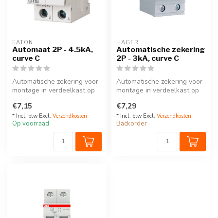
EATON
HAGER
Automaat 2P - 4.5kA,
Automatische zekering
curve C
2P - 3kA, curve C
Automatische zekering voor
Automatische zekering voor
montage in verdeelkast op
montage in verdeelkast op
DIN-rail, 2 Polig.
DIN-rail. 2P
€7,15
€7,29
Keuze u...
Keuze uit all...
* Incl. btw Excl.
Verzendkosten
* Incl. btw Excl.
Verzendkosten
Op voorraad
Backorder