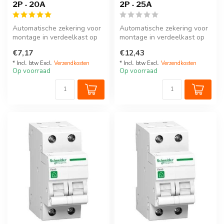
2P - 20A
2P - 25A
Automatische zekering voor
Automatische zekering voor
montage in verdeelkast op
montage in verdeelkast op
DIN-rail. 2P - 20A
DIN-rail. 2P - 25A
€7,17
€12,43
Wordt ...
* Incl. btw Excl.
Verzendkosten
* Incl. btw Excl.
Verzendkosten
Op voorraad
Op voorraad