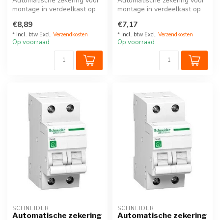
Automatische zekering voor
Automatische zekering voor
montage in verdeelkast op
montage in verdeelkast op
DIN-rail. 2P - 10A
DIN-rail. 2P - 16A
€8,89
€7,17
20A wor...
* Incl. btw Excl.
Verzendkosten
* Incl. btw Excl.
Verzendkosten
Op voorraad
Op voorraad
SCHNEIDER
SCHNEIDER
Automatische zekering
Automatische zekering