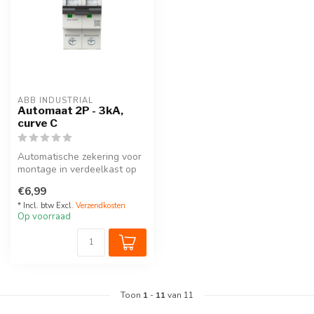
ABB INDUSTRIAL
Automaat 2P - 3kA,
curve C
Automatische zekering voor
montage in verdeelkast op
DIN-rail. 2P
€6,99
Keuze uit all...
* Incl. btw Excl.
Verzendkosten
Op voorraad
Toon
1
-
11
van 11