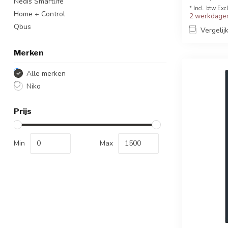
Nedis Smartlife
* Incl. btw Exc
Home + Control
2 werkdagen
Qbus
Vergelij
Merken
Alle merken
Niko
Prijs
Min
Max