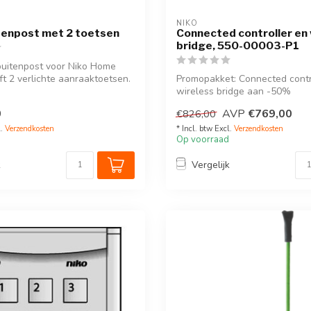
NIKO
tenpost met 2 toetsen
Connected controller en 
bridge, 550-00003-P1
buitenpost voor Niko Home
ft 2 verlichte aanraaktoetsen.
Promopakket: Connected contr
wireless bridge aan -50%
0
AVP
€769,00
€826,00
l.
Verzendkosten
* Incl. btw Excl.
Verzendkosten
Op voorraad
k
Vergelijk