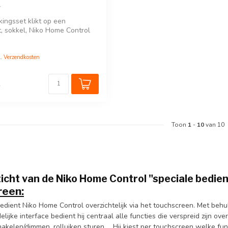
ingsset klikt op een
, sokkel, Niko Home Control
l.
Verzendkosten
k
Toon
1
-
10
van 10
icht van de Niko Home Control "speciale bedie
reen:
dient Niko Home Control overzichtelijk via het touchscreen. Met behu
lijke interface bedient hij centraal alle functies die verspreid zijn over
hakelen/dimmen, rolluiken sturen … Hij kiest per touchscreen welke func