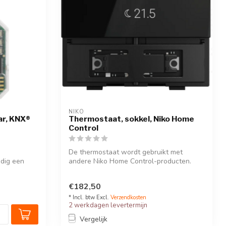
NIKO
ar, KNX®
Thermostaat, sokkel, Niko Home
Control
De thermostaat wordt gebruikt met
dig een
andere Niko Home Control-producten.
Afwerkset...
€182,50
* Incl. btw Excl.
Verzendkosten
2 werkdagen levertermijn
Vergelijk