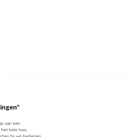
ningen"
lp van een
 het hele huis.
ties hij wil bedienen.