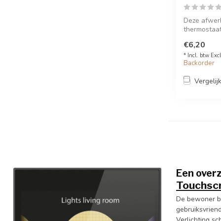
Deze afwerk
thermostaat
(550-1305...
€6,20
* Incl. btw Exc
Backorder
Vergelij
Een overz
Touchsc
De bewoner be
gebruiksvriende
Verlichting sc