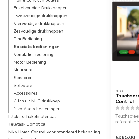
Home Control modules
Enkelvoudige Drukknoppen
Tweevoudige drukknoppen
Viervoudige drukknoppen
Zesvoudige drukknoppen
Dim Bediening
Speciale bedieningen
Ventilatie Bediening
Motor Bediening
Muurprint
Sensoren
Software
NIKO
Accessoires
Touchscr
Alles uit NHC drukknop
Control
Niko Audio bedieningen
Touchscreen
Eltako schakelmateriaal
referentie:
Teletask Domotica
Niko Home Control voor standaard bekabeling
€985,00