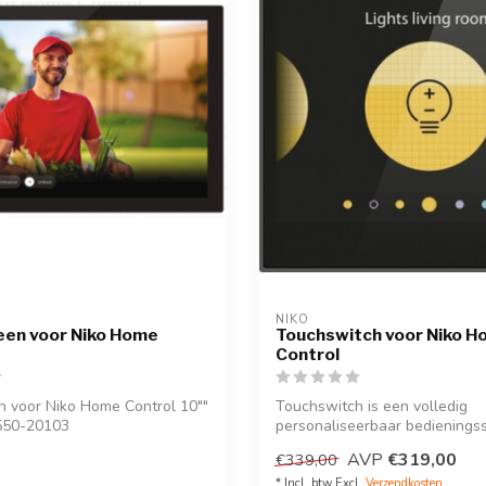
NIKO
een voor Niko Home
Touchswitch voor Niko 
Control
 voor Niko Home Control 10""
Touchswitch is een volledig
 550-20103
personaliseerbaar bedienings
Niko Home Co...
AVP
€319,00
€339,00
* Incl. btw Excl.
Verzendkosten