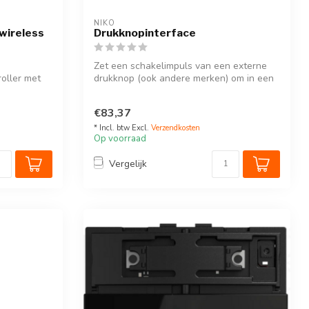
NIKO
wireless
Drukknopinterface
Zet een schakelimpuls van een externe
oller met
drukknop (ook andere merken) om in een
Nik...
€83,37
* Incl. btw Excl.
Verzendkosten
Op voorraad
Vergelijk