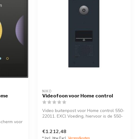
NIKO
Home
Videofoon voor Home control
Video buitenpost voor Home control 550-
22011. EXCl Voeding, hiervoor is de 550-
scherm voor
0...
€1.212,48
* Incl. btw Excl.
Verzendkosten