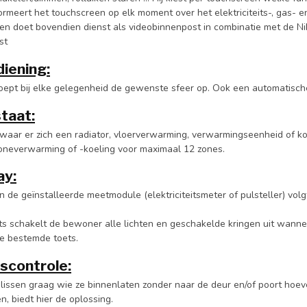
rmeert het touchscreen op elk moment over het elektriciteits-, gas- e
en doet bovendien dienst als videobinnenpost in combinatie met de N
st
iening:
ept bij elke gelegenheid de gewenste sfeer op. Ook een automatische 
taat:
 waar er zich een radiator, vloerverwarming, verwarmingseenheid of ko
 zoneverwarming of -koeling voor maximaal 12 zones.
ay:
n de geïnstalleerde meetmodule (elektriciteitsmeter of pulsteller) volg
.
ts schakelt de bewoner alle lichten en geschakelde kringen uit wannee
e bestemde toets.
scontrole:
issen graag wie ze binnenlaten zonder naar de deur en/of poort hoeve
, biedt hier de oplossing.