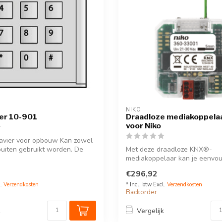
NIKO
er 10-901
Draadloze mediakoppela
voor Niko
lavier voor opbouw Kan zowel
buiten gebruikt worden. De
Met deze draadloze KNX®-
mediakoppelaar kan je eenvou
KNX®-systeem uitbrei...
€296,92
l.
Verzendkosten
* Incl. btw Excl.
Verzendkosten
Backorder
k
Vergelijk