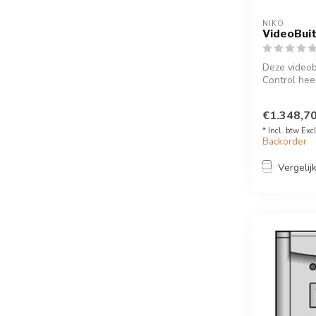
NIKO
VideoBui
Deze video
Control hee
€1.348,7
* Incl. btw Exc
Backorder
Vergelij