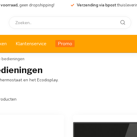
 voorraad,
geen dropshipping!
Verzending via bpost
thuisleveri
ken
Klantenservice
Promo
e bedieningen
edieningen
Thermostaat en het Ecodisplay.
roducten