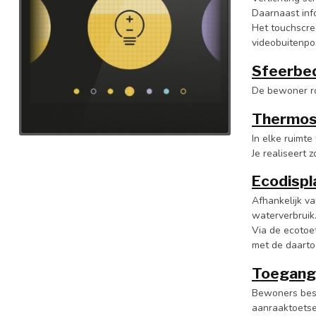
Daarnaast info
Het touchscre
videobuitenpo
Sfeerbed
De bewoner ro
Thermos
In elke ruimte
Je realiseert
Ecodispl
Afhankelijk va
waterverbruik
Via de ecotoe
met de daarto
Toegang
Bewoners besl
aanraaktoetsen