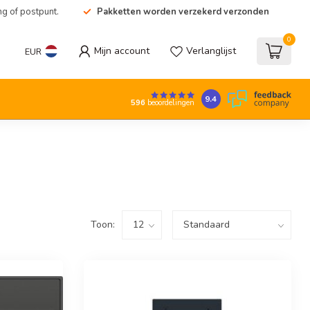
ng of postpunt.
Pakketten worden verzekerd verzonden
0
Mijn account
Verlanglijst
EUR
9.4
596
beoordelingen
Toon: