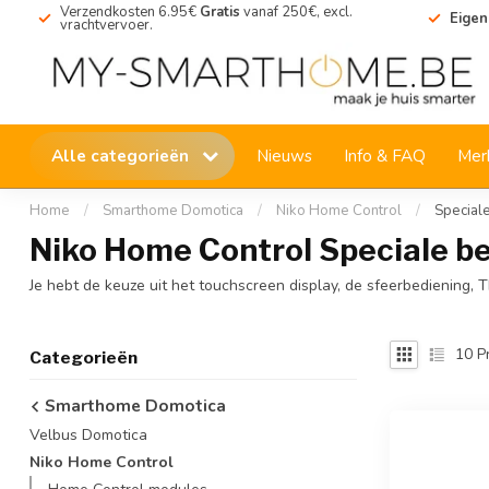
Verzendkosten 6.95€
Gratis
vanaf 250€, excl.
Eigen
vrachtvervoer.
Alle categorieën
Nieuws
Info & FAQ
Mer
Home
/
Smarthome Domotica
/
Niko Home Control
/
Special
Niko Home Control Speciale b
Je hebt de keuze uit het touchscreen display, de sfeerbediening, 
10
P
Categorieën
Smarthome Domotica
Velbus Domotica
Niko Home Control