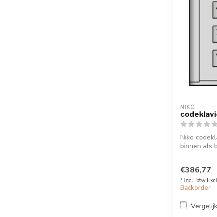
NIKO
codeklavi
Niko codek
binnen als 
ste...
€386,77
* Incl. btw Exc
Backorder
Vergelij