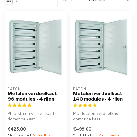
EATON
EATON
Metalen verdeelkast
Metalen verdeelkast
96 modules - 4 rijen
140 modules - 4 rijen
Plaatstalen verdeelkast -
Plaatstalen verdeelkast -
domotica kast.
domotica kast.
Type BP-O-Bord, 4 rijen, 96
Type BP-O-Bord, 4 rijen, 140
€425,00
€499,00
modules, ...
modules,...
* Incl. btw Excl.
Verzendkosten
* Incl. btw Excl.
Verzendkosten