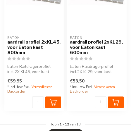
EATON
EATON
aardrail profiel 2xKL45,
aardrail profiel 2xKL29,
voor Eaton kast
voor Eaton kast
800mm
600mm
Eaton Raildragerprofiel
Eaton Raildragerprofiel
incl.2X KL45, voor kast
incl.2X KL29, voor kast
breedte 800MM - 187874
breedte 600MM - 187873.
€59,95
€53,50
* Incl. btw Excl.
Verzendkosten
* Incl. btw Excl.
Verzendkosten
Backorder
Backorder
Toon
1
-
12
van 13