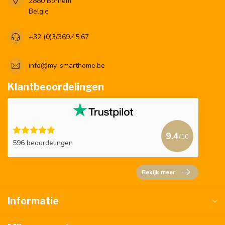
2880 Bornem
België
+32 (0)3/369.45.67
info@my-smarthome.be
Klantbeoordelingen
9.4
/10
596 beoordelingen
Bekijk meer
Informatie