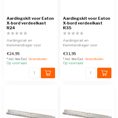
Aardingskit voor Eaton
Aardingskit voor Eaton
X-bord verdeelkast
X-bord verdeelkast
R24
R35
Aardingsrail en
Aardingsrail en
klemmendrager voor
klemmendrager voor
aardingsrail
aardingsrail.
€24,95
€31,95
Lengte 45 cm, kit met
voetjes ...
* Incl. btw Excl.
Verzendkosten
* Incl. btw Excl.
Verzendkosten
Op voorraad
Op voorraad