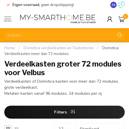
Eigen voorraad,
geen dropshipping!
Verzending
9.4
0
MENU
Home
/
Domotica verdeelkasten en Toebehoren
/
Domotica
Verdeelkasten meer dan 72 modules
Verdeelkasten groter 72 modules
voor Velbus
Verdeelkasten of Domotica kasten voor meer dan 72 modules,
grote verdeelkast.
Metalen kasten vanaf 96 modules, 24 modules per rij.
Filters