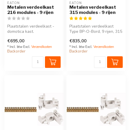
EATON
EATON
Metalen verdeelkast
Metalen verdeelkast
216 modules - 9 rijen
315 modules - 9 rijen
Plaatstalen verdeelkast -
Plaatstalen verdeelkast
domotica kast.
Type BP-O-Bord, 9 rijen, 315
Type BP-O-Bord, 9 rijen, 216
modules, IP30 - 105541
€695,00
€835,00
modules,...
35...
* Incl. btw Excl.
Verzendkosten
* Incl. btw Excl.
Verzendkosten
Backorder
Backorder