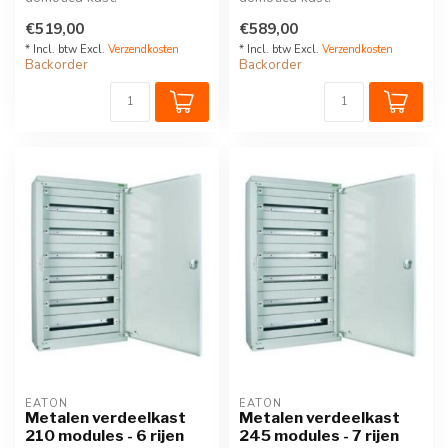
Type BP-O-Bord, 6 rijen, 144
Type BP-O-Bord, 7 rijen, 168
€519,00
€589,00
modules,...
modules,...
* Incl. btw Excl.
Verzendkosten
* Incl. btw Excl.
Verzendkosten
Backorder
Backorder
EATON
EATON
Metalen verdeelkast
Metalen verdeelkast
210 modules - 6 rijen
245 modules - 7 rijen