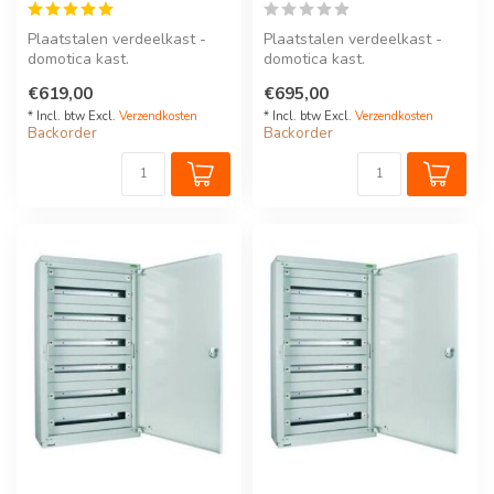
Plaatstalen verdeelkast -
Plaatstalen verdeelkast -
domotica kast.
domotica kast.
Type BP-O-Bord, 6 rijen, 210
Type BP-O-Bord, 7 rijen, 245
€619,00
€695,00
modules,...
modules,...
* Incl. btw Excl.
Verzendkosten
* Incl. btw Excl.
Verzendkosten
Backorder
Backorder