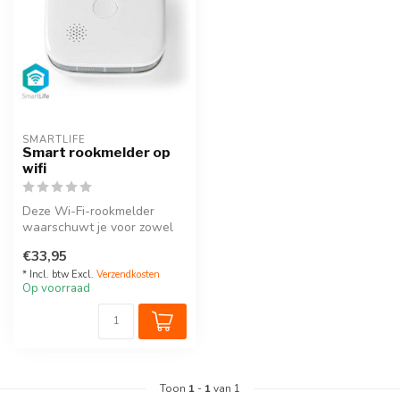
SMARTLIFE
Smart rookmelder op
wifi
Deze Wi-Fi-rookmelder
waarschuwt je voor zowel
rook als voor een extreme
€33,95
toename...
* Incl. btw Excl.
Verzendkosten
Op voorraad
Toon
1
-
1
van 1