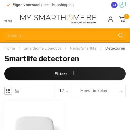
Eigen voorraad,
geen dropshipping!
Verzending
9.4
0
MENU
Home
/
Smarthome Domotica
/
Nedis Smartlife
/
Detectoren
Smartlife detectoren
Filters