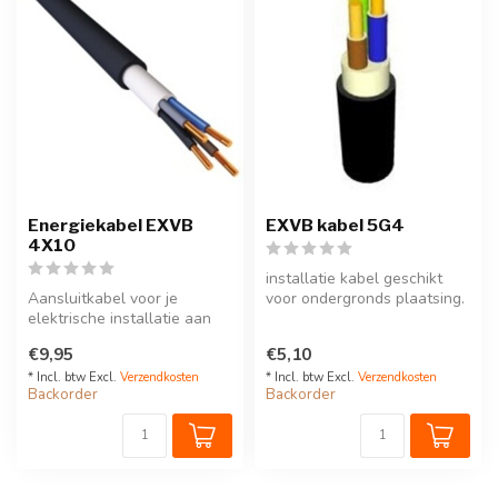
Energiekabel EXVB
EXVB kabel 5G4
4X10
installatie kabel geschikt
Aansluitkabel voor je
voor ondergronds plaatsing.
elektrische installatie aan
Mag onbeschermd
het distributienet. EXVB 4 x
geplaatst...
€9,95
€5,10
1...
* Incl. btw Excl.
Verzendkosten
* Incl. btw Excl.
Verzendkosten
Backorder
Backorder