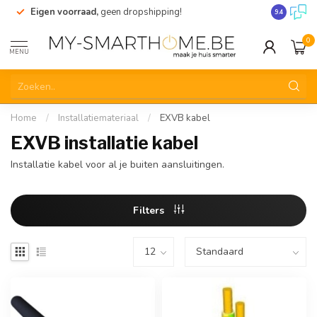
Eigen voorraad,
geen dropshipping!
Verzending
9.4
0
MENU
Home
/
Installatiemateriaal
/
EXVB kabel
EXVB installatie kabel
Installatie kabel voor al je buiten aansluitingen.
Filters