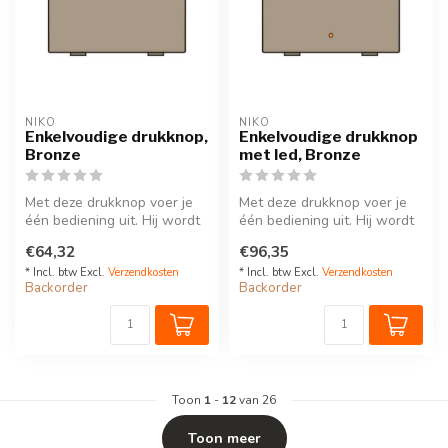
NIKO
NIKO
Enkelvoudige drukknop,
Enkelvoudige drukknop
Bronze
met led, Bronze
Met deze drukknop voer je
Met deze drukknop voer je
één bediening uit. Hij wordt
één bediening uit. Hij wordt
via een klikSokkel op de ...
via een klikSokkel op de ...
€64,32
€96,35
* Incl. btw Excl.
Verzendkosten
* Incl. btw Excl.
Verzendkosten
Backorder
Backorder
Toon
1
-
12
van 26
Toon meer