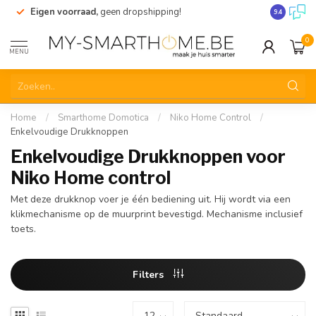
Eigen voorraad,
geen dropshipping!
Verzending
9.4
0
MENU
Home
/
Smarthome Domotica
/
Niko Home Control
/
Enkelvoudige Drukknoppen
Enkelvoudige Drukknoppen voor
Niko Home control
Met deze drukknop voer je één bediening uit. Hij wordt via een
klikmechanisme op de muurprint bevestigd. Mechanisme inclusief
toets.
Filters