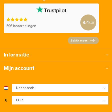
9.4
/10
596 beoordelingen
Bekijk meer
Informatie
Mijn account
€