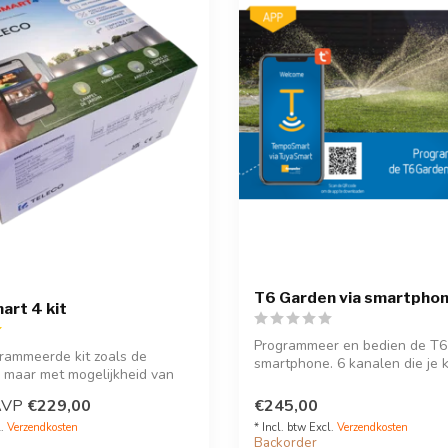
T6 Garden via smartpho
rt 4 kit
Programmeer en bedien de T6
rammeerde kit zoals de
smartphone. 6 kanalen die je 
 maar met mogelijkheid van
aansture...
..
AVP
€229,00
€245,00
l.
Verzendkosten
* Incl. btw Excl.
Verzendkosten
Backorder