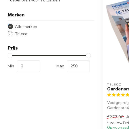
Toebehoren voor T6 Garden
Merken
Alle merken
Teleco
Prijs
Min
Max
TELECO
Gardensma
Voorgeprog
Gardenpro4
Smartphone.
€277,00
* Incl. btw Exc
Op voorraad