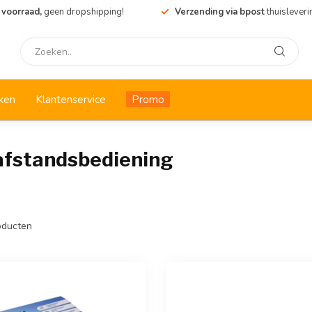
 voorraad,
geen dropshipping!
Verzending via bpost
thuisleveri
ken
Klantenservice
Promo
a afstandsbediening
ducten