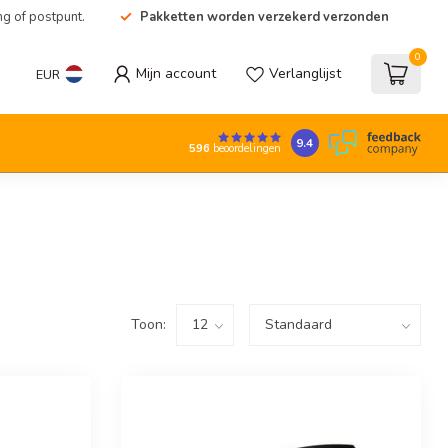
ng of postpunt.
Pakketten worden verzekerd verzonden
0
Mijn account
Verlanglijst
EUR
9.4
596
beoordelingen
Toon: