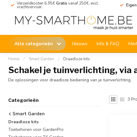
Verzendkosten 6.95€
Gratis
vanaf 250€, excl.
Eigen
vrachtvervoer.
Alle categorieën
Nieuws
Info & FAQ
Mer
Home
/
Smart Garden
/
Draadloze kits
Schakel je tuinverlichting, vi
De oplossingen voor draadloze bediening van je tuinverlichting.
3
Pro
Categorieën
Smart Garden
Draadloze kits
Toebehoren voor GardenPro