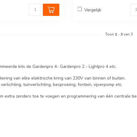
k
Vergelijk
Toon
1
-
3
van 3
meerde kits de Gardenpro 4- Gardenpro 2 - Lightpro 4 etc.
iening van elke elektrische kring van 230V van binnen of buiten.
verlichting, tuinverlichting, besproeiing, fontein, vijverpomp etc.
om extra zenders toe te voegen en programmering van één centrale be