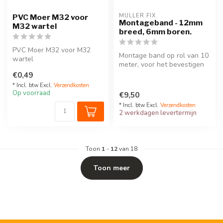
MULLER FIX
PVC Moer M32 voor
Montageband - 12mm
M32 wartel
breed, 6mm boren.
PVC Moer M32 voor M32
Montage band op rol van 10
wartel
meter, voor het bevestigen
van meerdere buizen.
€0,49
* Incl. btw Excl.
Verzendkosten
Op voorraad
€9,50
* Incl. btw Excl.
Verzendkosten
2 werkdagen levertermijn
Toon
1
-
12
van 18
Toon meer