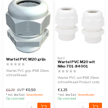
NIKO
Wartel PVC M20 grijs
Wartel PVC M20 wit
Niko 701-84001
Wartel PVC grijs IP68 20mm
schroefdraad
Wartel PVC wit IP68 20mm
schroefdraad Product code:
701-84001.
AVP
€0,50
€1,25
€0,70
Per stuk
* Incl. btw Excl.
Verzendkosten
* Incl. btw Excl.
Verzendkosten
Op voorraad
Op voorraad