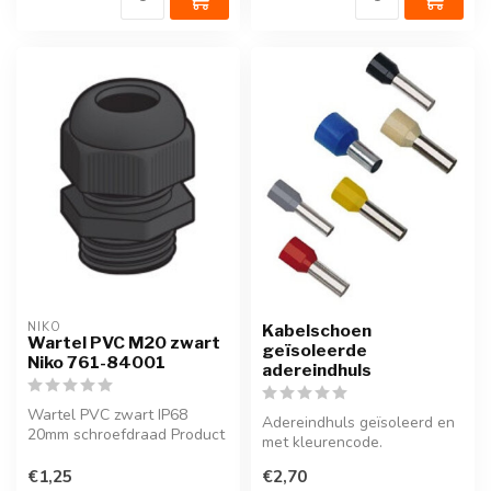
NIKO
Kabelschoen
Wartel PVC M20 zwart
geïsoleerde
Niko 761-84001
adereindhuls
Wartel PVC zwart IP68
Adereindhuls geïsoleerd en
20mm schroefdraad Product
met kleurencode.
code: 761-84001
Verkrijgbaar per 100 stuks
€1,25
€2,70