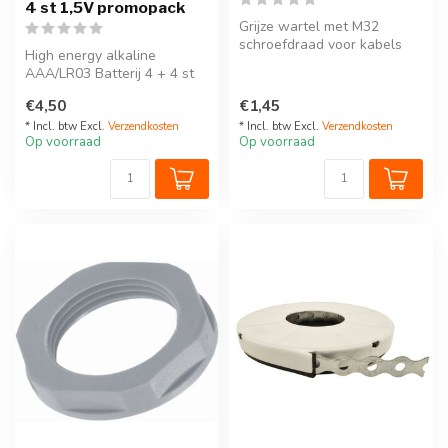
4 st 1,5V promopack
Grijze wartel met M32
schroefdraad voor kabels
High energy alkaline
van 11-21mm
AAA/LR03 Batterij 4 + 4 st
buitendiameter.
1,5V promopack.
€4,50
€1,45
* Incl. btw Excl.
Verzendkosten
* Incl. btw Excl.
Verzendkosten
Op voorraad
Op voorraad