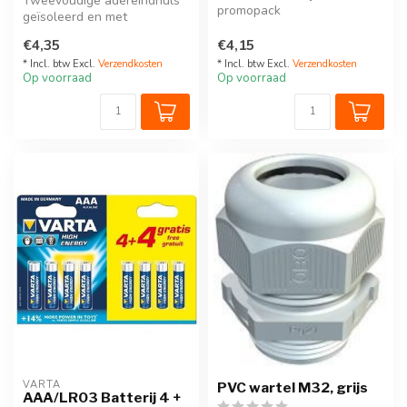
Tweevoudige adereindhuls
promopack
geïsoleerd en met
kleurencode.
€4,35
€4,15
Verkrijgbaar per 100 st...
* Incl. btw Excl.
Verzendkosten
* Incl. btw Excl.
Verzendkosten
Op voorraad
Op voorraad
VARTA
PVC wartel M32, grijs
AAA/LR03 Batterij 4 +