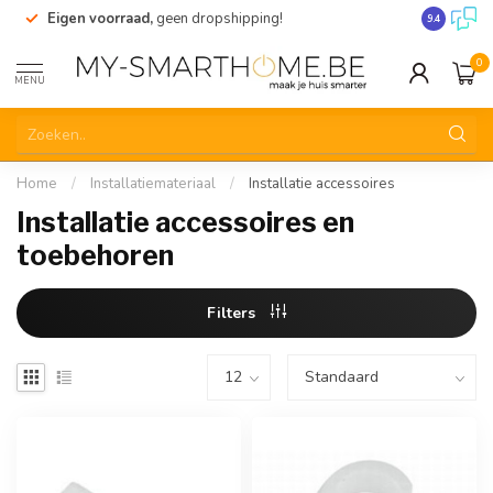
Eigen voorraad,
geen dropshipping!
Verzending
9.4
0
MENU
Home
/
Installatiemateriaal
/
Installatie accessoires
Installatie accessoires en
toebehoren
Filters