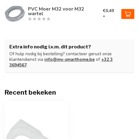
PVC Moer M32 voor M32
€0,49
wartel
*
Extra info nodig i.v.m. dit product?
Of hulp nodig bij bestelling? contacteer gerust onze
klantendienst via
info@my-smarthome.be
of
+32 3
3694567
.
Recent bekeken