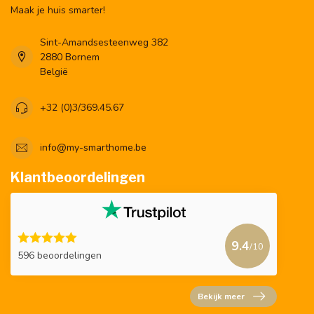
Maak je huis smarter!
Sint-Amandsesteenweg 382
2880 Bornem
België
+32 (0)3/369.45.67
info@my-smarthome.be
Klantbeoordelingen
9.4
/10
596 beoordelingen
Bekijk meer