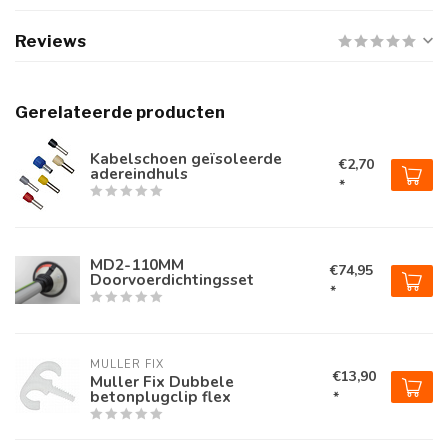
Reviews
Gerelateerde producten
Kabelschoen geïsoleerde
€2,70
adereindhuls
*
MD2-110MM
€74,95
Doorvoerdichtingsset
*
MULLER FIX
€13,90
Muller Fix Dubbele
betonplugclip flex
*