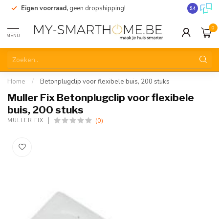
Eigen voorraad,
geen dropshipping!
Verzending
9.4
0
MENU
Home
/
Betonplugclip voor flexibele buis, 200 stuks
Muller Fix Betonplugclip voor flexibele
buis, 200 stuks
(0)
MULLER FIX