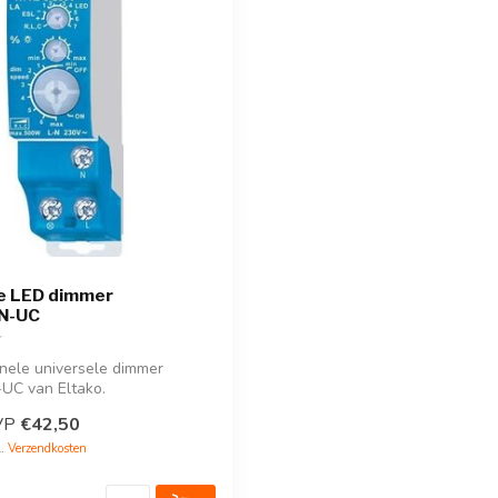
le LED dimmer
N-UC
onele universele dimmer
C van Eltako.
 alle l...
VP
€42,50
l.
Verzendkosten