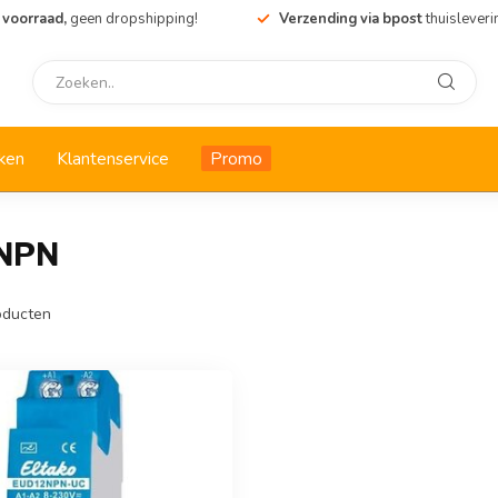
 voorraad,
geen dropshipping!
Verzending via bpost
thuisleveri
ken
Klantenservice
Promo
2NPN
ducten