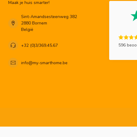
Maak je huis smarter!
Sint-Amandsesteenweg 382
2880 Bornem
België
596 beoo
+32 (0)3/369.45.67
info@my-smarthome.be