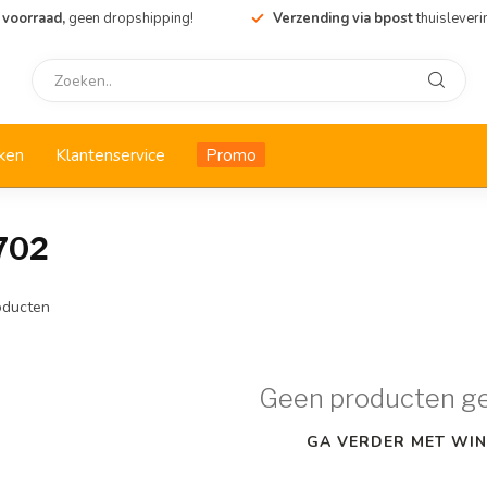
 voorraad,
geen dropshipping!
Verzending via bpost
thuisleveri
ken
Klantenservice
Promo
702
ducten
Geen producten g
GA VERDER MET WIN