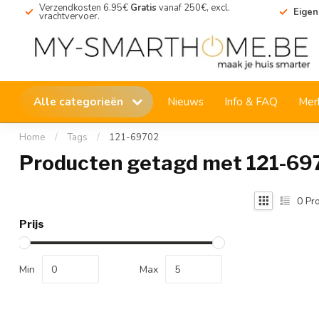
Verzendkosten 6.95€
Gratis
vanaf 250€, excl.
Eigen
vrachtvervoer.
Alle categorieën
Nieuws
Info & FAQ
Mer
Home
/
Tags
/
121-69702
Producten getagd met 121-69
0
Pro
Prijs
Min
Max