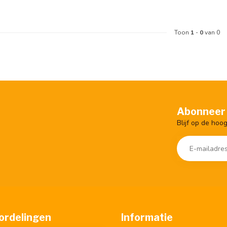
Toon
1
-
0
van 0
Abonneer 
Blijf op de hoo
ordelingen
Informatie