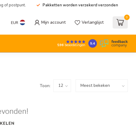
ng of postpunt.
Pakketten worden verzekerd verzonden
0
Mijn account
Verlanglijst
EUR
9.4
596
beoordelingen
Toon:
evonden!
KELEN