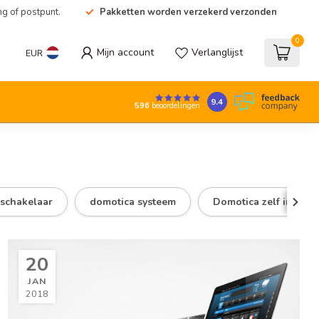
ng of postpunt.
Pakketten worden verzekerd verzonden
0
Mijn account
Verlanglijst
EUR
9.4
596
beoordelingen
lschakelaar
domotica systeem
Domotica zelf install
20
JAN
2018