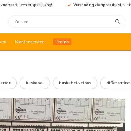
 voorraad,
geen dropshipping!
Verzending via bpost
thuisleveri
ken
Klantenservice
Promo
actor
buskabel
buskabel velbus
differentiee