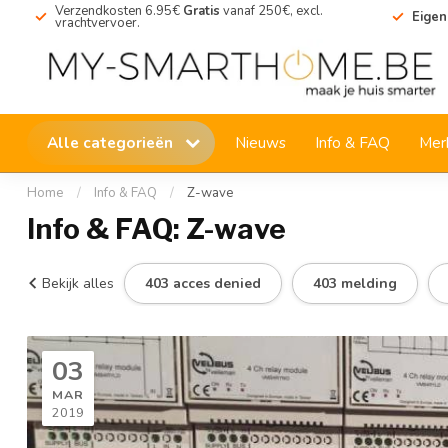
Verzendkosten 6.95€
Gratis
vanaf 250€, excl.
Eigen
vrachtvervoer.
Alle categorieën
Nieuws
Info & FAQ
Mer
Home
/
Info & FAQ
/
Z-wave
Info & FAQ: Z-wave
Bekijk alles
403 acces denied
403 melding
03
MAR
2019