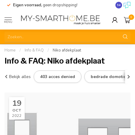
Eigen voorraad,
geen dropshipping!
Verzending
9.4
0
MENU
Home
/
Info & FAQ
/
Niko afdekplaat
Info & FAQ: Niko afdekplaat
Bekijk alles
403 acces denied
bedrade domotica
19
OCT
2022