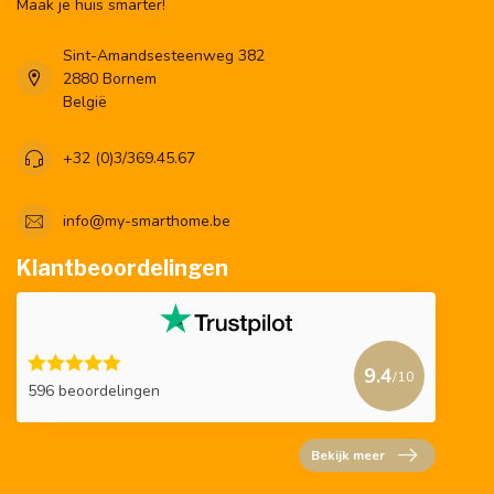
Maak je huis smarter!
Sint-Amandsesteenweg 382
2880 Bornem
België
+32 (0)3/369.45.67
info@my-smarthome.be
Klantbeoordelingen
9.4
/10
596 beoordelingen
Bekijk meer