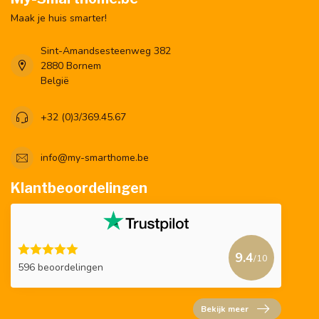
Maak je huis smarter!
Sint-Amandsesteenweg 382
2880 Bornem
België
+32 (0)3/369.45.67
info@my-smarthome.be
Klantbeoordelingen
9.4
/10
596 beoordelingen
Bekijk meer