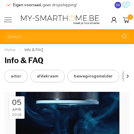
Eigen voorraad,
geen dropshipping!
Verzending
9.4
0
MENU
Home
/
Info & FAQ
Info & FAQ
actor
afdekraam
beweginsgsmelder
bl
05
APR
2018