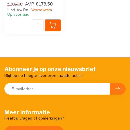
Feedback en sfeerverlichting
AVP
€179,50
€205,00
v...
* Incl. btw Excl.
Verzendkosten
Op voorraad
Abonneer je op onze nieuwsbrief
Blijf op de hoogte over onze laatste acties
Meer informatie
Heeft u vragen of opmerkingen?