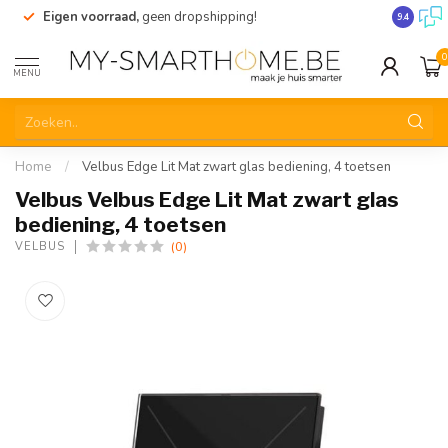
Eigen voorraad,
geen dropshipping!
Verzendi
9.4
0
MENU
Home
/
Velbus Edge Lit Mat zwart glas bediening, 4 toetsen
Velbus Velbus Edge Lit Mat zwart glas
bediening, 4 toetsen
(0)
VELBUS