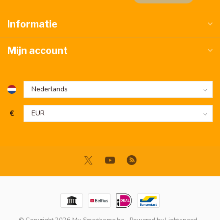
Informatie
Mijn account
€
© Copyright 2026 My-Smarthome.be
- Powered by
Lightspeed
-