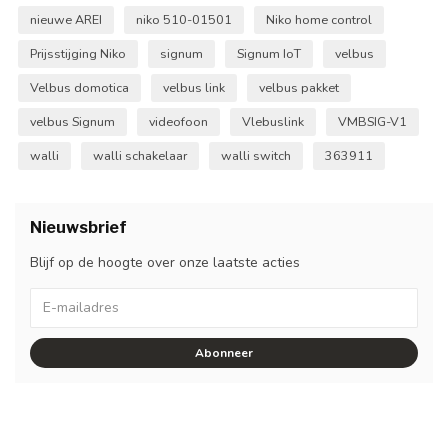
nieuwe AREI
niko 510-01501
Niko home control
Prijsstijging Niko
signum
Signum IoT
velbus
Velbus domotica
velbus link
velbus pakket
velbus Signum
videofoon
Vlebuslink
VMBSIG-V1
walli
walli schakelaar
walli switch
363911
Nieuwsbrief
Blijf op de hoogte over onze laatste acties
Abonneer