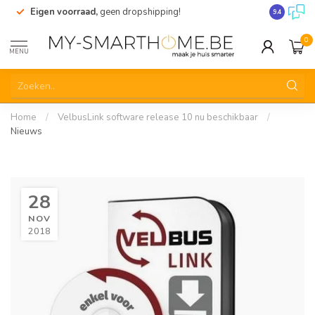
Eigen voorraad,
geen dropshipping!
Verzending
9.4
0
MENU
Home
/
VelbusLink software release 10 nu beschikbaar
/
Nieuws
28
NOV
2018