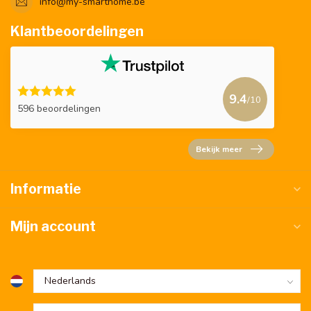
info@my-smarthome.be
Klantbeoordelingen
9.4
/10
596 beoordelingen
Bekijk meer
Informatie
Mijn account