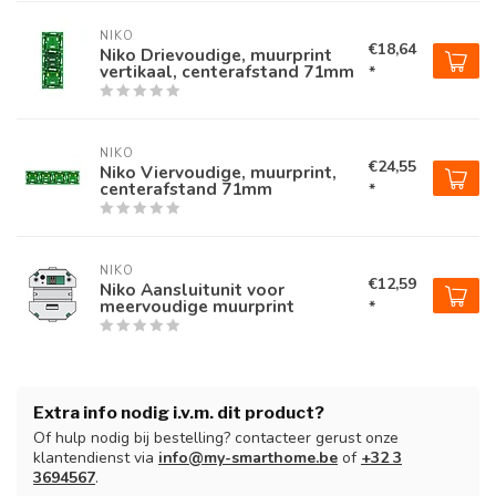
NIKO
€18,64
Niko Drievoudige, muurprint
vertikaal, centerafstand 71mm
*
NIKO
€24,55
Niko Viervoudige, muurprint,
centerafstand 71mm
*
NIKO
€12,59
Niko Aansluitunit voor
meervoudige muurprint
*
Extra info nodig i.v.m. dit product?
Of hulp nodig bij bestelling? contacteer gerust onze
klantendienst via
info@my-smarthome.be
of
+32 3
3694567
.