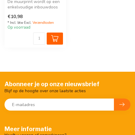
De muurprint wordt op een
enkelvoudige inbouwdoos
voor schroefbevestiging
€10,98
geplaa...
* Incl. btw Excl.
Verzendkosten
Op voorraad
Abonneer je op onze nieuwsbrief
Blijf op de hoogte over onze laatste acties
Meer informatie