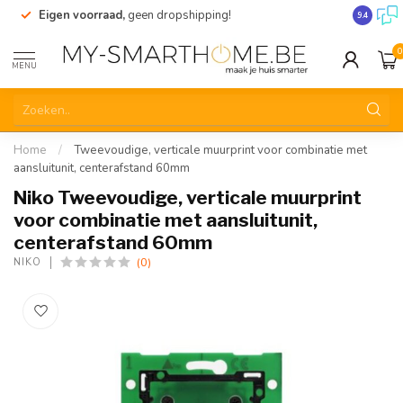
Eigen voorraad,
geen dropshipping!
Verzendi
9.4
0
MENU
Home
/
Tweevoudige, verticale muurprint voor combinatie met
aansluitunit, centerafstand 60mm
Niko Tweevoudige, verticale muurprint
voor combinatie met aansluitunit,
centerafstand 60mm
(0)
NIKO