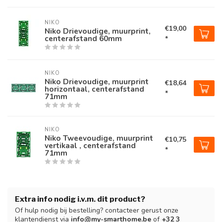
NIKO
€19,00
Niko Drievoudige, muurprint,
centerafstand 60mm
*
NIKO
Niko Drievoudige, muurprint
€18,64
horizontaal, centerafstand
*
71mm
NIKO
Niko Tweevoudige, muurprint
€10,75
vertikaal , centerafstand
*
71mm
Extra info nodig i.v.m. dit product?
Of hulp nodig bij bestelling? contacteer gerust onze
klantendienst via
info@my-smarthome.be
of
+32 3