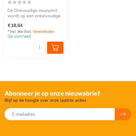
De Drievoudige muurprint
wordt op een enkelvoudige
inbouwdoos voor
€18,64
schroefbevest...
* Incl. btw Excl.
Verzendkosten
Op voorraad
Abonneer je op onze nieuwsbrief
Blijf op de hoogte over onze laatste acties