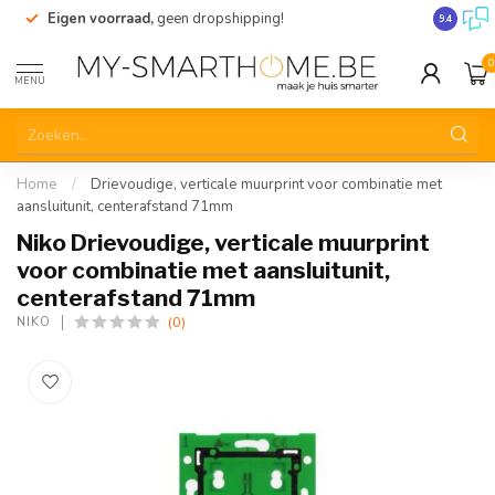
Eigen voorraad,
geen dropshipping!
Verzendi
9.4
0
MENU
Home
/
Drievoudige, verticale muurprint voor combinatie met
aansluitunit, centerafstand 71mm
Niko Drievoudige, verticale muurprint
voor combinatie met aansluitunit,
centerafstand 71mm
(0)
NIKO