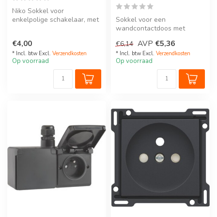
Niko Sokkel voor
enkelpolige schakelaar, met
Sokkel voor een
schroef of steekklemmen
wandcontactdoos met
referentie...
penaarde, klauwbevestiging
€4,00
AVP
€5,36
€6,14
en kinderveilighe...
* Incl. btw Excl.
Verzendkosten
* Incl. btw Excl.
Verzendkosten
Op voorraad
Op voorraad