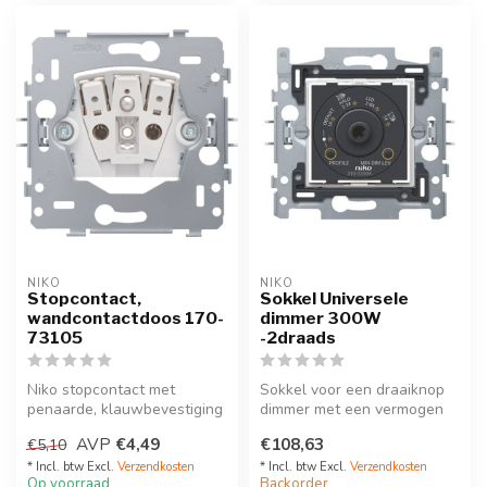
NIKO
NIKO
Stopcontact,
Sokkel Universele
wandcontactdoos 170-
dimmer 300W
73105
-2draads
Niko stopcontact met
Sokkel voor een draaiknop
penaarde, klauwbevestiging
dimmer met een vermogen
en kinderveiligheid. met
van 3 - 300W. Een
AVP
€4,49
€108,63
€5,10
inbouwd...
afwerkingsse...
* Incl. btw Excl.
Verzendkosten
* Incl. btw Excl.
Verzendkosten
Op voorraad
Backorder