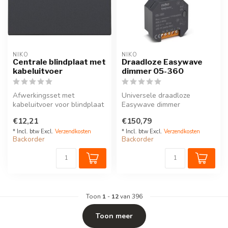
NIKO
NIKO
Centrale blindplaat met
Draadloze Easywave
kabeluitvoer
dimmer 05-360
Afwerkingsset met
Universele draadloze
kabeluitvoer voor blindplaat
Easywave dimmer
met trekontlasting
(enkelpolig, één kanaal)
€12,21
€150,79
Kleur te kiez...
* Incl. btw Excl.
Verzendkosten
* Incl. btw Excl.
Verzendkosten
Backorder
Backorder
Toon
1
-
12
van 396
Toon meer