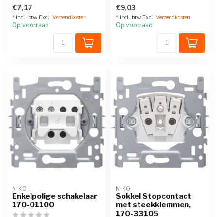
DIN-rail. 2P - 20A
Referentiecode: 170-01700
€7,17
€9,03
Wordt ...
* Incl. btw Excl.
Verzendkosten
* Incl. btw Excl.
Verzendkosten
Op voorraad
Op voorraad
NIKO
NIKO
Enkelpolige schakelaar
Sokkel Stopcontact
170-01100
met steekklemmen,
170-33105