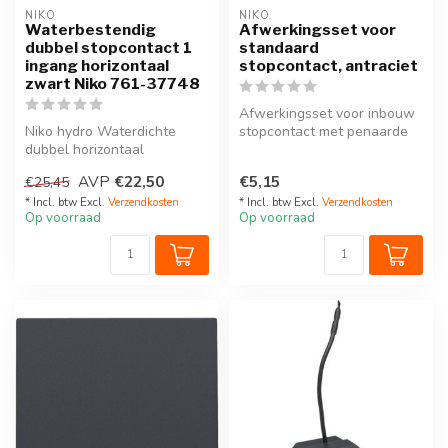
NIKO
NIKO
Waterbestendig
Afwerkingsset voor
dubbel stopcontact 1
standaard
ingang horizontaal
stopcontact, antraciet
zwart Niko 761-37748
Afwerkingsset voor inbouw
Niko hydro Waterdichte
stopcontact met penaarde
dubbel horizontaal
en kinderveiligheid. Deze
stopcontact met penaarde,
cen...
AVP
€22,50
€5,15
€25,45
kinderveilig...
* Incl. btw Excl.
Verzendkosten
* Incl. btw Excl.
Verzendkosten
Op voorraad
Op voorraad