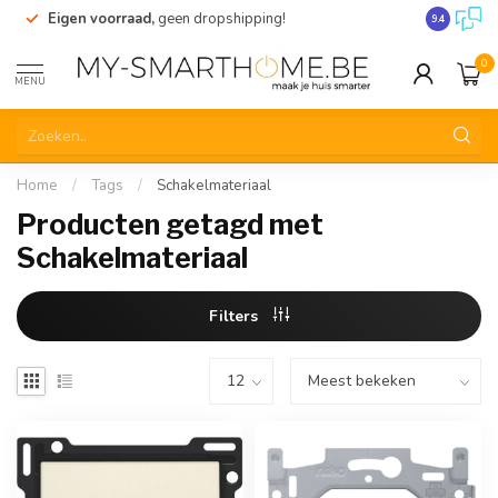
Eigen voorraad,
geen dropshipping!
Verzending
9.4
0
MENU
Home
/
Tags
/
Schakelmateriaal
Producten getagd met
Schakelmateriaal
Filters