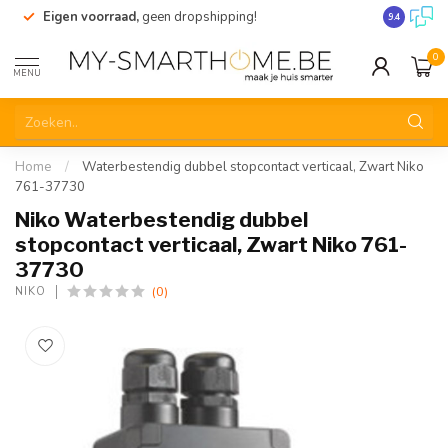
Eigen voorraad,
geen dropshipping!
Verzending
9.4
0
MENU
Home
/
Waterbestendig dubbel stopcontact verticaal, Zwart Niko
761-37730
Niko Waterbestendig dubbel
stopcontact verticaal, Zwart Niko 761-
37730
(0)
NIKO