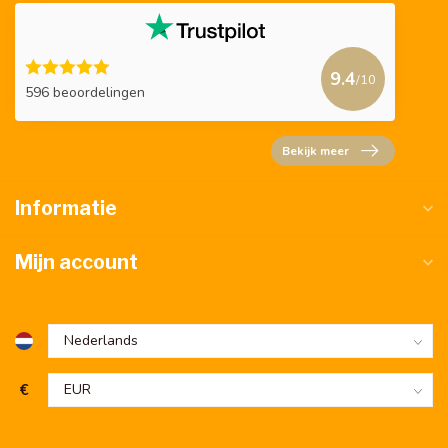
9.4
/10
596 beoordelingen
Bekijk meer
Informatie
Mijn account
€