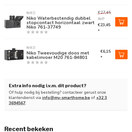
€27,45
NIKO
Niko Waterbestendig dubbel
AVP
stopcontact horizontaal zwart
€23,45
Niko 761-37749
*
NIKO
€6,15
Niko Tweevoudige doos met
kabelinvoer M20 761-84801
*
Extra info nodig i.v.m. dit product?
Of hulp nodig bij bestelling? contacteer gerust onze
klantendienst via
info@my-smarthome.be
of
+32 3
3694567
.
Recent bekeken