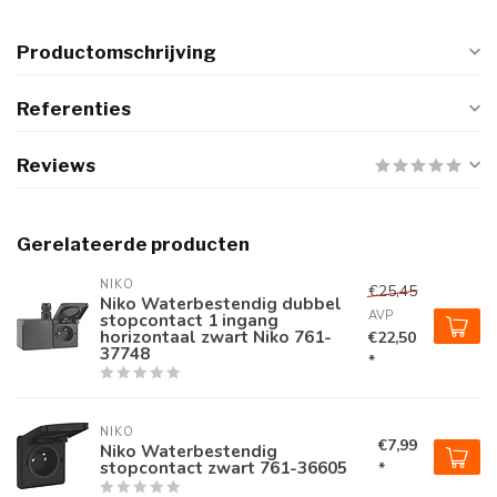
Productomschrijving
Referenties
Reviews
Gerelateerde producten
NIKO
€25,45
Niko Waterbestendig dubbel
AVP
stopcontact 1 ingang
horizontaal zwart Niko 761-
€22,50
37748
*
NIKO
€7,99
Niko Waterbestendig
stopcontact zwart 761-36605
*