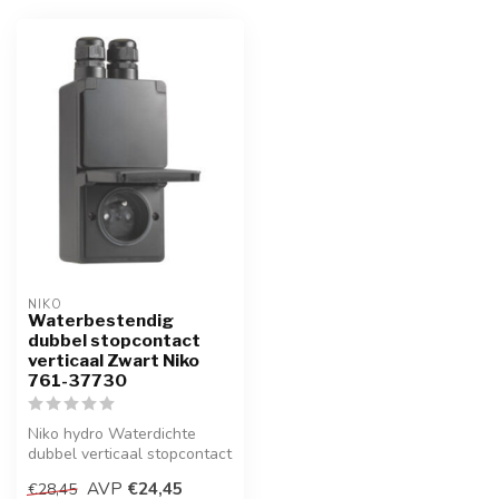
NIKO
Waterbestendig
dubbel stopcontact
verticaal Zwart Niko
761-37730
Niko hydro Waterdichte
dubbel verticaal stopcontact
met penaarde, inclusief
AVP
€24,45
€28,45
doos...