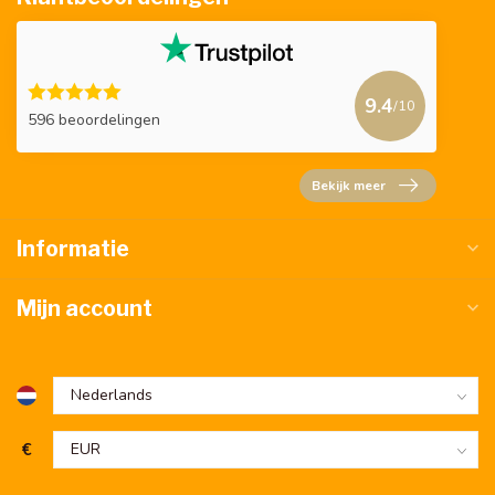
9.4
/10
596 beoordelingen
Bekijk meer
Informatie
Mijn account
€