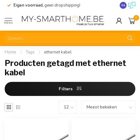
Eigen voorraad,
geen dropshipping!
Verzending
9.4
0
MENU
Home
/
Tags
/
ethernet kabel
Producten getagd met ethernet
kabel
Filters