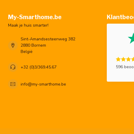
My-Smarthome.be
Klantbeo
Maak je huis smarter!
Sint-Amandsesteenweg 382
2880 Bornem
België
596 beoo
+32 (0)3/369.45.67
info@my-smarthome.be