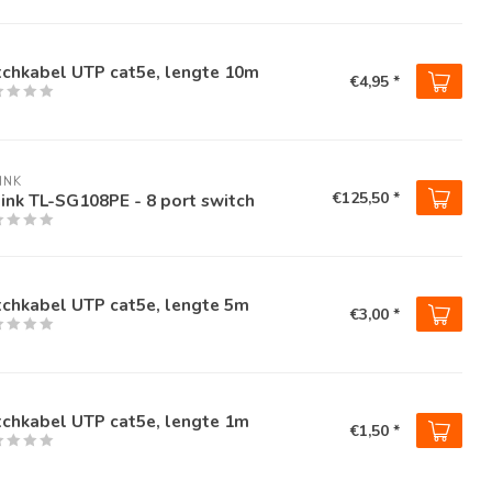
tchkabel UTP cat5e, lengte 10m
€4,95 *
INK
€125,50 *
ink TL-SG108PE - 8 port switch
tchkabel UTP cat5e, lengte 5m
€3,00 *
tchkabel UTP cat5e, lengte 1m
€1,50 *