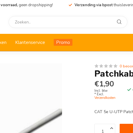
 voorraad,
geen dropshipping!
Verzending via bpost
thuisleveri
ken
Klantenservice
Promo
0 beoo
Patchkab
€1,90
Incl. btw
* Excl.
Verzendkosten
CAT 5e U-UTP Patch