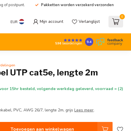
ng of postpunt.
Pakketten worden verzekerd verzonden
0
Mijn account
Verlanglijst
EUR
9.4
596
beoordelingen
rdelingen
el UTP cat5e, lengte 2m
voor 15hr besteld, volgende werkdag geleverd, voorraad = (2)
kabel, PVC, AWG 26/7, lengte 2m, grijs
Lees meer
.
Toevoegen aan winkelwagen