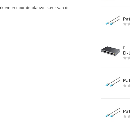
herkennen door de blauwe kleur van de
Pa
D-L
D-l
Pa
Pa