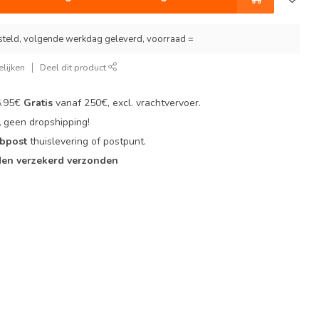
steld, volgende werkdag geleverd, voorraad =
lijken
Deel dit product
6.95€
Gratis
vanaf 250€, excl. vrachtvervoer.
,
geen dropshipping!
 bpost
thuislevering of postpunt.
en verzekerd verzonden