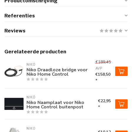
Productomschrijving
Referenties
Reviews
Gerelateerde producten
€189,45
NIKO
AVP
Niko Draadloze bridge voor
Niko Home Control
€158,50
*
NIKO
€22,95
Niko Naamplaat voor Niko
Home Control buitenpost
*
NIKO