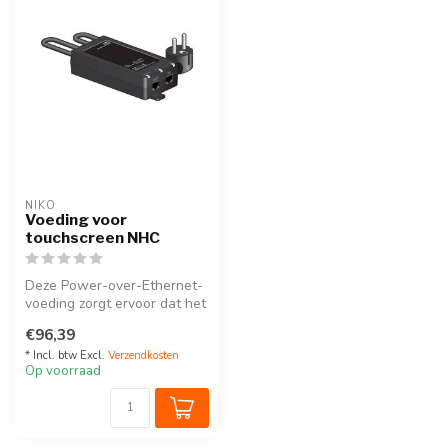
NIKO
Voeding voor
touchscreen NHC
Deze Power-over-Ethernet-
voeding zorgt ervoor dat het
touchscreen ook via één
€96,39
UT...
* Incl. btw Excl.
Verzendkosten
Op voorraad