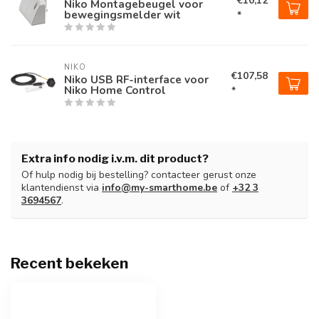
€10,12
Niko Montagebeugel voor
bewegingsmelder wit
*
NIKO
€107,58
Niko USB RF-interface voor
Niko Home Control
*
Extra info nodig i.v.m. dit product?
Of hulp nodig bij bestelling? contacteer gerust onze
klantendienst via
info@my-smarthome.be
of
+32 3
3694567
.
Recent bekeken