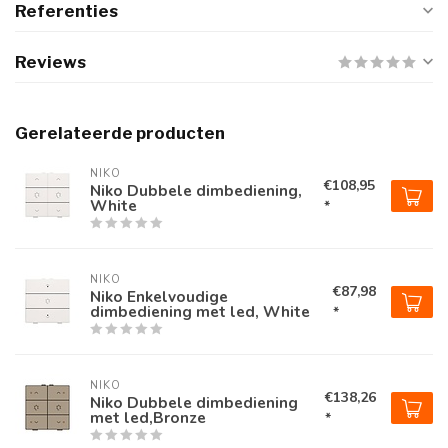
Referenties
Reviews
Gerelateerde producten
NIKO
€108,95
Niko Dubbele dimbediening,
White
*
NIKO
€87,98
Niko Enkelvoudige
dimbediening met led, White
*
NIKO
€138,26
Niko Dubbele dimbediening
met led,Bronze
*