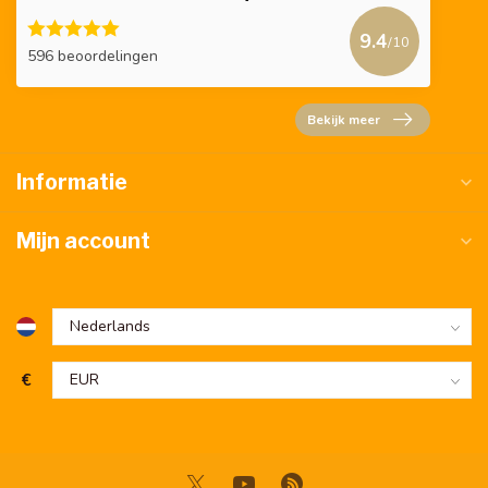
9.4
/10
596 beoordelingen
Bekijk meer
Informatie
Mijn account
€