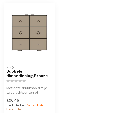
NIKO
Dubbele
dimbediening,Bronze
Met deze drukknop dim je
twee lichtpunten of
lichtkringen. Hij wordt via
€96,46
een kli...
* Incl. btw Excl.
Verzendkosten
Backorder