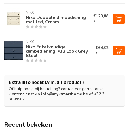
NIKO
€129,88
Niko Dubbele dimbediening
met led, Cream
*
NIKO
Niko Enkelvoudige
€64,32
dimbediening, Alu Look Grey
*
Steel
Extra info nodig i.v.m. dit product?
Of hulp nodig bij bestelling? contacteer gerust onze
klantendienst via
info@my-smarthome.be
of
+32 3
3694567
.
Recent bekeken