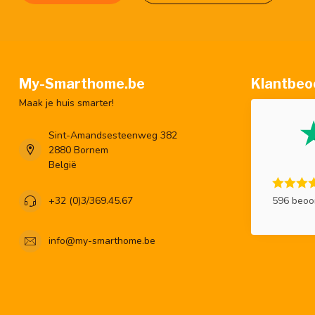
My-Smarthome.be
Klantbeo
Maak je huis smarter!
Sint-Amandsesteenweg 382
2880 Bornem
België
596 beoo
+32 (0)3/369.45.67
info@my-smarthome.be