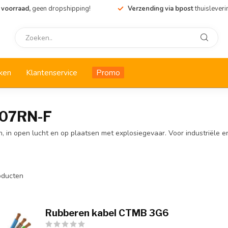
 voorraad,
geen dropshipping!
Verzending via bpost
thuisleveri
ken
Klantenservice
Promo
H07RN-F
, in open lucht en op plaatsen met explosiegevaar. Voor industriële e
ducten
Rubberen kabel CTMB 3G6