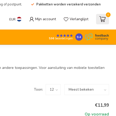
ng of postpunt.
Pakketten worden verzekerd verzonden
0
Mijn account
Verlanglijst
EUR
9.4
596
beoordelingen
n andere toepassingen. Voor aansluiting van mobiele toestellen
Toon:
€11,99
Op voorraad