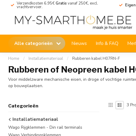
Verzendkosten 6.95€
Gratis
vanaf 250€, excl.
Eigen
vrachtvervoer.
Alle categorieën
Nieuws
Info & FAQ
Mer
Home
/
Installatiemateriaal
/
Rubberen kabel H07RN-F
Rubberen of Neopreen kabel 
Voor middelzware mechanische eisen, in droge of vochtige ruimten
op bouwplaatsen.
3
Pro
Categorieën
Installatiemateriaal
Wago Rijgklemmen - Din rail terminals
Wago Verbindingsklemmen