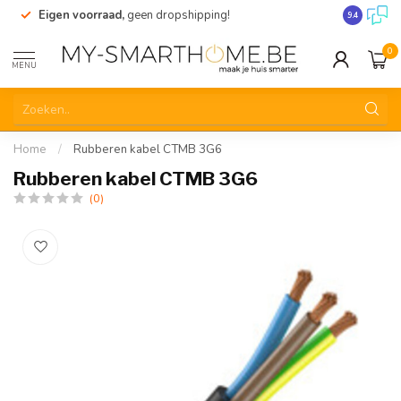
Eigen voorraad,
geen dropshipping!
Verzending
9.4
0
MENU
Home
/
Rubberen kabel CTMB 3G6
Rubberen kabel CTMB 3G6
(0)