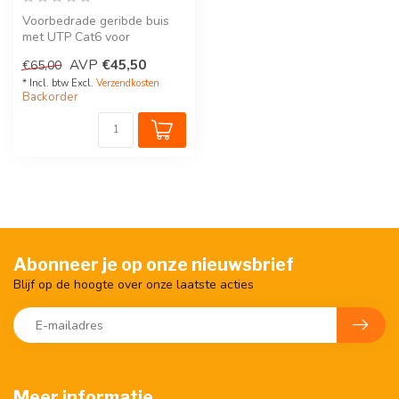
Voorbedrade geribde buis
met UTP Cat6 voor
netwerken. Geschikt voor
AVP
€45,50
€65,00
nieuwbouw en...
* Incl. btw Excl.
Verzendkosten
Backorder
Abonneer je op onze nieuwsbrief
Blijf op de hoogte over onze laatste acties
Meer informatie