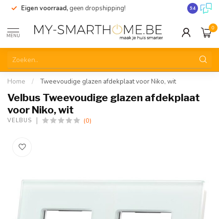
Eigen voorraad,
geen dropshipping!
Verzending
9.4
0
MENU
Home
/
Tweevoudige glazen afdekplaat voor Niko, wit
Velbus Tweevoudige glazen afdekplaat
voor Niko, wit
(0)
VELBUS