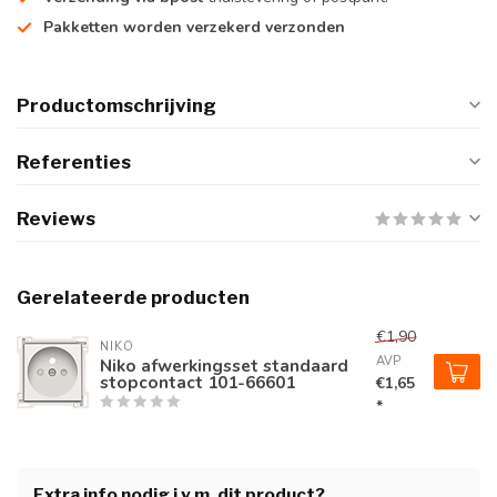
Pakketten worden verzekerd verzonden
Productomschrijving
Referenties
Reviews
Gerelateerde producten
€1,90
NIKO
AVP
Niko afwerkingsset standaard
stopcontact 101-66601
€1,65
*
Extra info nodig i.v.m. dit product?