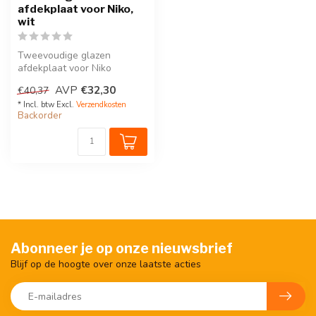
afdekplaat voor Niko,
wit
Tweevoudige glazen
afdekplaat voor Niko
schakelmateriaal,
AVP
€32,30
€40,37
beschikbaar in matte o...
* Incl. btw Excl.
Verzendkosten
Backorder
Abonneer je op onze nieuwsbrief
Blijf op de hoogte over onze laatste acties