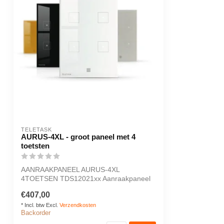
TELETASK
AURUS-4XL - groot paneel met 4
toetsten
AANRAAKPANEEL AURUS-4XL
4TOETSEN TDS12021xx Aanraakpaneel
met 4 toetsen.
€407,00
* Incl. btw Excl.
Verzendkosten
Backorder