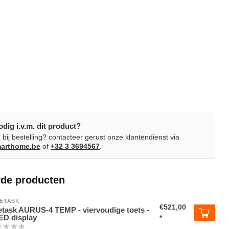
odig i.v.m. dit product?
 bij bestelling? contacteer gerust onze klantendienst via
arthome.be
of
+32 3 3694567
.
rde producten
ETASK
€521,00
etask AURUS-4 TEMP - viervoudige toets -
D display
*