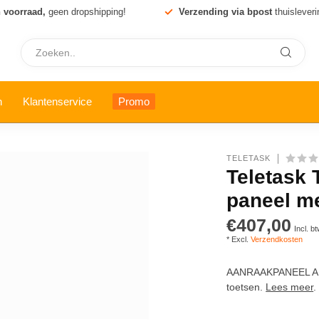
 voorraad,
geen dropshipping!
Verzending via bpost
thuisleveri
n
Klantenservice
Promo
TELETASK
Teletask 
paneel me
€407,00
Incl. b
* Excl.
Verzendkosten
AANRAAKPANEEL AU
toetsen.
Lees meer
.