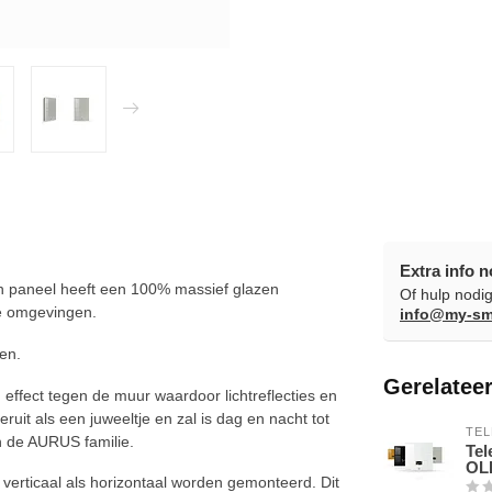
Extra info n
n paneel heeft een 100% massief glazen
Of hulp nodig
de omgevingen.
info@my-sm
en.
Gerelatee
ffect tegen de muur waardoor lichtreflecties en
uit als een juweeltje en zal is dag en nacht tot
TEL
an de AURUS familie.
Tel
OLE
erticaal als horizontaal worden gemonteerd. Dit