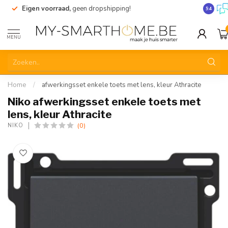
Eigen voorraad,
geen dropshipping!
Verzend
9.4
MENU
Home
/
afwerkingsset enkele toets met lens, kleur Athracite
Niko afwerkingsset enkele toets met
lens, kleur Athracite
(0)
NIKO