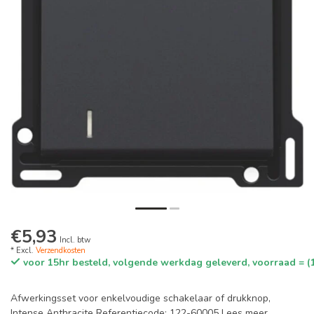
€5,93
Incl. btw
* Excl.
Verzendkosten
voor 15hr besteld, volgende werkdag geleverd, voorraad = (
Afwerkingsset voor enkelvoudige schakelaar of drukknop,
Intense Anthracite Referentiecode: 122-60005
Lees meer
.