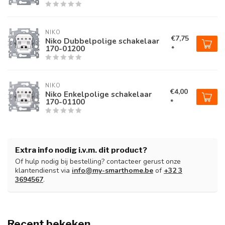
NIKO
€7,75
Niko Dubbelpolige schakelaar
170-01200
*
NIKO
€4,00
Niko Enkelpolige schakelaar
170-01100
*
Extra info nodig i.v.m. dit product?
Of hulp nodig bij bestelling? contacteer gerust onze
klantendienst via
info@my-smarthome.be
of
+32 3
3694567
.
Recent bekeken