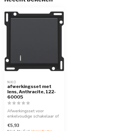
NIKO
afwerkingsset met
lens, Anthracite, 122-
60005
Afwerkingsset voor
enkelvoudige schakelaar of
drukknop, Intense Anthracite
€5,93
Refer...