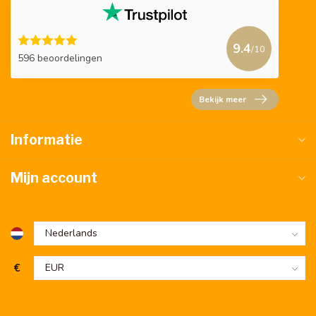
9.4
/10
596 beoordelingen
Bekijk meer
Informatie
Mijn account
€