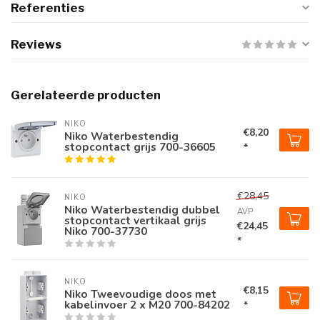
Referenties
Reviews
Gerelateerde producten
NIKO
€8,20
Niko Waterbestendig
stopcontact grijs 700-36605
*
€28,45
NIKO
Niko Waterbestendig dubbel
AVP
stopcontact vertikaal grijs
€24,45
Niko 700-37730
*
NIKO
€8,15
Niko Tweevoudige doos met
kabelinvoer 2 x M20 700-84202
*