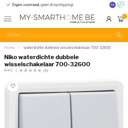
Eigen voorraad,
geen dropshipping!
Verzending
9.4
0
MENU
Home
/
waterdichte dubbele wisselschakelaar 700-32600
Niko waterdichte dubbele
wisselschakelaar 700-32600
(0)
NIKO