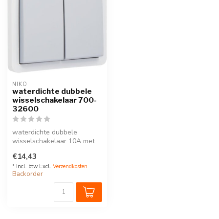
NIKO
waterdichte dubbele
wisselschakelaar 700-
32600
waterdichte dubbele
wisselschakelaar 10A met
schroefklemmen, exclusief
€14,43
opbouwdoo...
* Incl. btw Excl.
Verzendkosten
Backorder