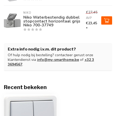
€27,45
NIKO
Niko Waterbestendig dubbel
AVP
stopcontact horizontaal grijs
€23,45
Niko 700-37749
*
Extra info nodig i.v.m. dit product?
Of hulp nodig bij bestelling? contacteer gerust onze
klantendienst via
info@my-smarthome.be
of
+32 3
3694567
.
Recent bekeken