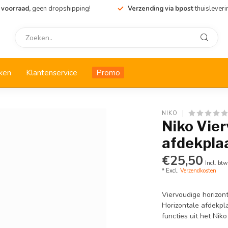
 voorraad,
geen dropshipping!
Verzending via bpost
thuisleveri
ken
Klantenservice
Promo
NIKO
Niko Vier
afdekplaa
€25,50
Incl. btw
* Excl.
Verzendkosten
Viervoudige horizont
Horizontale afdekpl
functies uit het Ni