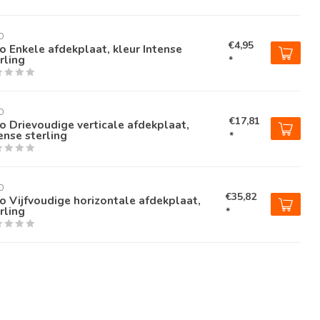
O
€4,95
o Enkele afdekplaat, kleur Intense
rling
*
O
€17,81
o Drievoudige verticale afdekplaat,
ense sterling
*
O
€35,82
o Vijfvoudige horizontale afdekplaat,
rling
*