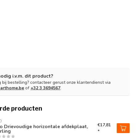
nodig i.v.m. dit product?
 bij bestelling? contacteer gerust onze klantendienst via
arthome.be
of
+32 3 3694567
.
rde producten
O
€17,81
o Drievoudige horizontale afdekplaat,
rling
*