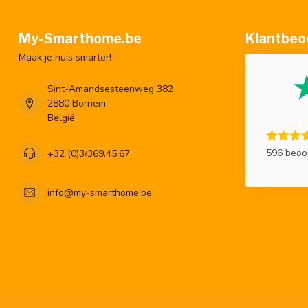
My-Smarthome.be
Klantbeo
Maak je huis smarter!
Sint-Amandsesteenweg 382
2880 Bornem
België
596 beoo
+32 (0)3/369.45.67
info@my-smarthome.be