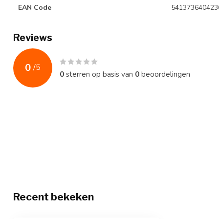
EAN Code
541373640423
Reviews
0
/
5
0
sterren op basis van
0
beoordelingen
Recent bekeken