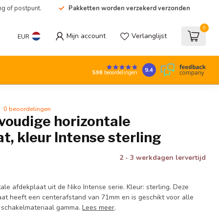
ng of postpunt.
Pakketten worden verzekerd verzonden
0
Mijn account
Verlanglijst
EUR
9.4
596
beoordelingen
0 beoordelingen
voudige horizontale
t, kleur Intense sterling
2 - 3 werkdagen lervertijd
ale afdekplaat uit de Niko Intense serie. Kleur: sterling. Deze
aat heeft een centerafstand van 71mm en is geschikt voor alle
ko schakelmateriaal gamma.
Lees meer
.