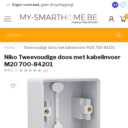
Eigen voorraad,
geen dropshipping!
Verzendi
9.4
0
MENU
Home
/
Tweevoudige doos met kabelinvoer M20 700-84201
Niko Tweevoudige doos met kabelinvoer
M20 700-84201
(0)
NIKO