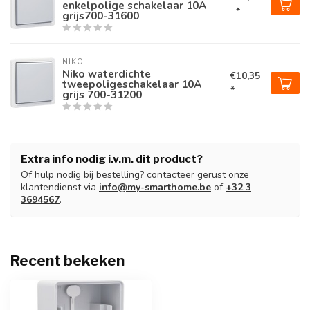
enkelpolige schakelaar 10A
*
grijs700-31600
NIKO
Niko waterdichte
€10,35
tweepoligeschakelaar 10A
*
grijs 700-31200
Extra info nodig i.v.m. dit product?
Of hulp nodig bij bestelling? contacteer gerust onze
klantendienst via
info@my-smarthome.be
of
+32 3
3694567
.
Recent bekeken