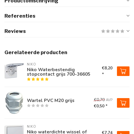
Productomschrijving
Referenties
Reviews
Gerelateerde producten
NIKO
€8,20
Niko Waterbestendig
stopcontact grijs 700-36605
*
€0,70
Wartel PVC M20 grijs
AVP
€0,50 *
NIKO
Niko waterdichte wissel of
€7,74