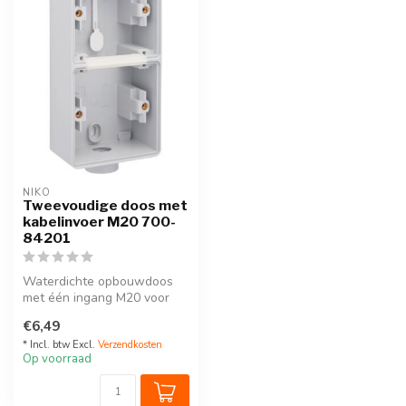
NIKO
Tweevoudige doos met
kabelinvoer M20 700-
84201
Waterdichte opbouwdoos
met één ingang M20 voor
het inbouwen van twee
€6,49
functies
R...
* Incl. btw Excl.
Verzendkosten
Op voorraad