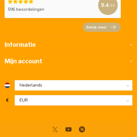
9.4
/10
596 beoordelingen
Bekijk meer
Informatie
Mijn account
€