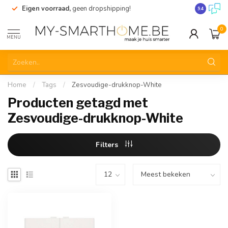
Eigen voorraad,
geen dropshipping!
Verzending
9.4
0
MENU
Home
/
Tags
/
Zesvoudige-drukknop-White
Producten getagd met
Zesvoudige-drukknop-White
Filters