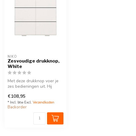
NIKO
Zesvoudige drukknop,
White
Met deze drukknop voer je
zes bedieningen uit. Hij
wordt via een klikSokkel op
€108,95
d...
* Incl. btw Excl.
Verzendkosten
Backorder