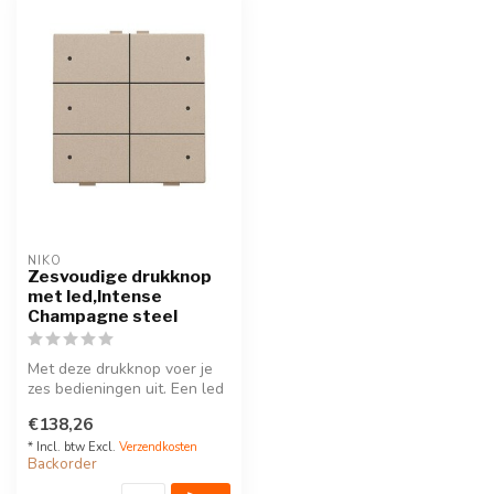
NIKO
Zesvoudige drukknop
met led,Intense
Champagne steel
Met deze drukknop voer je
zes bedieningen uit. Een led
geeft aan of het licht aa...
€138,26
* Incl. btw Excl.
Verzendkosten
Backorder