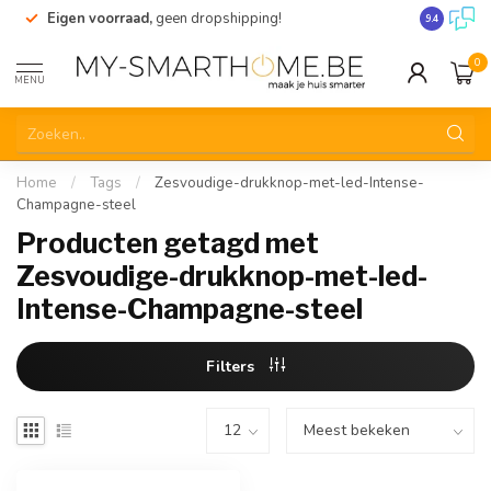
Eigen voorraad,
geen dropshipping!
Verzending
9.4
0
MENU
Home
/
Tags
/
Zesvoudige-drukknop-met-led-Intense-
Champagne-steel
Producten getagd met
Zesvoudige-drukknop-met-led-
Intense-Champagne-steel
Filters