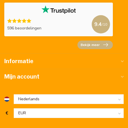
9.4
/10
596 beoordelingen
Bekijk meer
Informatie
Mijn account
€