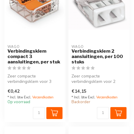
WAGO
WAGO
Verbindingsklem
Verbindingsklem 2
compact 3
aansluitingen, per 100
aansluitingen, per stuk
stuks
Zeer compacte
Zeer compacte
verbindingsklem voor 3
verbindingsklem voor 2
draden, geschikt voor zowel
draden, geschikt voor draad
€0,42
€14,15
draad met soepe...
met harde kern....
* Incl. btw Excl.
Verzendkosten
* Incl. btw Excl.
Verzendkosten
Op voorraad
Backorder