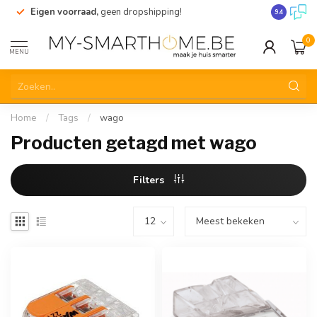
Eigen voorraad,
geen dropshipping!
Verzending
9.4
0
MENU
Home
/
Tags
/
wago
Producten getagd met wago
Filters