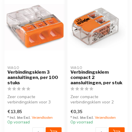
WAGO
WAGO
Verbindingsklem 3
Verbindingsklem
aansluitingen, per 100
compact 2
stuks
aansluitingen, per stuk
Zeer compacte
Zeer compacte
verbindingsklem voor 3
verbindingsklem voor 2
draden, geschikt voor draad
draden, geschikt voor zowel
€13,85
€0,35
met harde kern....
draad met soepe...
* Incl. btw Excl.
Verzendkosten
* Incl. btw Excl.
Verzendkosten
Op voorraad
Op voorraad