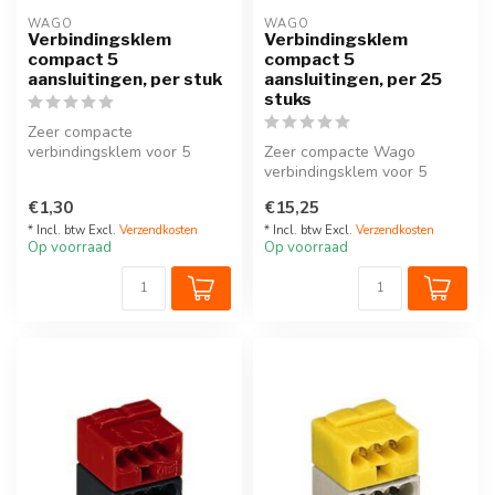
WAGO
WAGO
Verbindingsklem
Verbindingsklem
compact 5
compact 5
aansluitingen, per stuk
aansluitingen, per 25
stuks
Zeer compacte
verbindingsklem voor 5
Zeer compacte Wago
draden, geschikt voor zowel
verbindingsklem voor 5
draad met soepe...
draden, geschikt voor zowel
€1,30
€15,25
draad met ...
* Incl. btw Excl.
Verzendkosten
* Incl. btw Excl.
Verzendkosten
Op voorraad
Op voorraad