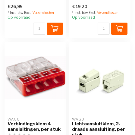
draden, geschikt voor zowel
draden, geschikt voor zowel
€26,95
€19,20
draad met soepe...
draad met soepe...
* Incl. btw Excl.
Verzendkosten
* Incl. btw Excl.
Verzendkosten
Op voorraad
Op voorraad
WAGO
WAGO
Verbindingsklem 4
Lichtaansluitklem, 2-
aansluitingen, per stuk
draads aansluiting, per
stuk