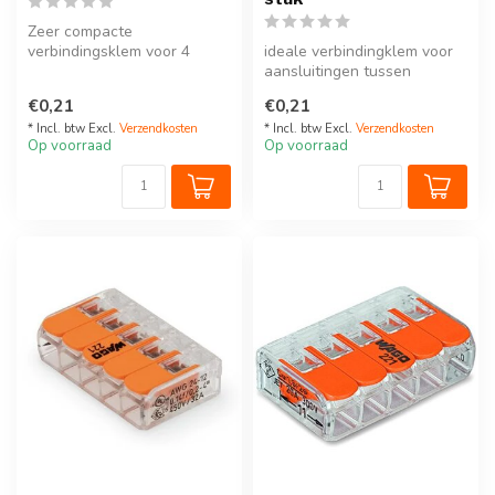
Zeer compacte
verbindingsklem voor 4
ideale verbindingklem voor
draden, uitsluitend geschikt
aansluitingen tussen
voor installat...
massieve en fijnstrengige
€0,21
€0,21
geleid...
* Incl. btw Excl.
Verzendkosten
* Incl. btw Excl.
Verzendkosten
Op voorraad
Op voorraad