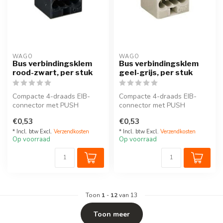
WAGO
WAGO
Bus verbindingsklem
Bus verbindingsklem
rood-zwart, per stuk
geel-grijs, per stuk
Compacte 4-draads EIB-
Compacte 4-draads EIB-
connector met PUSH
connector met PUSH
WIRE®-aansluiting, geschikt
WIRE®-aansluiting, geschikt
€0,53
€0,53
voor alle b...
voor alle b...
* Incl. btw Excl.
Verzendkosten
* Incl. btw Excl.
Verzendkosten
Op voorraad
Op voorraad
Toon
1
-
12
van 13
Toon meer