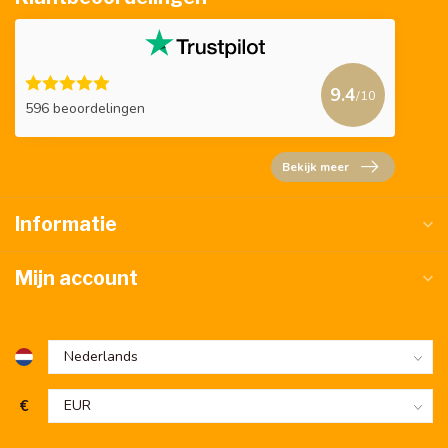
9.4
/10
596 beoordelingen
Bekijk meer
Informatie
Mijn account
€