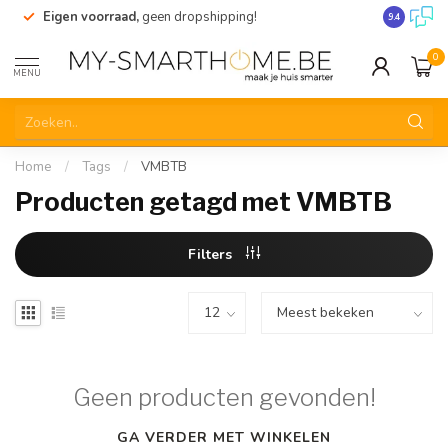
Eigen voorraad,
geen dropshipping!
Verzending
9.4
0
MENU
Home
/
Tags
/
VMBTB
Producten getagd met VMBTB
Filters
Geen producten gevonden!
GA VERDER MET WINKELEN