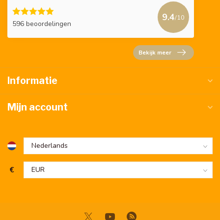
9.4
/10
596 beoordelingen
Bekijk meer
Informatie
Mijn account
€