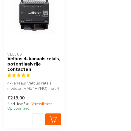
VELBUS
Velbus 4-kanaals relais,
potentiaalvrije
contacten
4-kanaals Velbus relais
module (VMB4RYNO) met 4
potentiaal vrije contacten
€219,00
funct...
* Incl. btw Excl.
Verzendkosten
Op voorraad