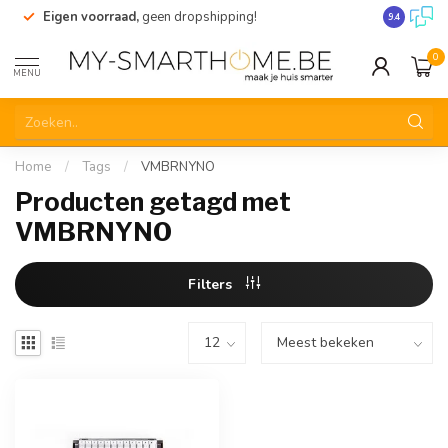
Eigen voorraad,
geen dropshipping!
Verzending
9.4
0
MENU
Home
/
Tags
/
VMBRNYNO
Producten getagd met
VMBRNYNO
Filters