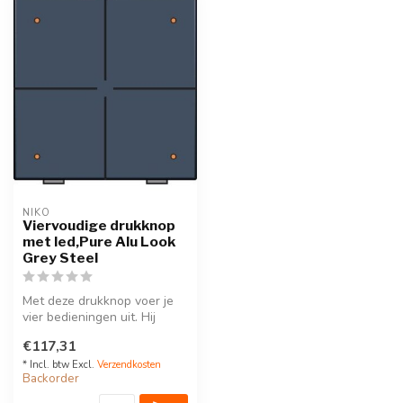
NIKO
Viervoudige drukknop
met led,Pure Alu Look
Grey Steel
Met deze drukknop voer je
vier bedieningen uit. Hij
wordt via een klikSokkel op
€117,31
...
* Incl. btw Excl.
Verzendkosten
Backorder