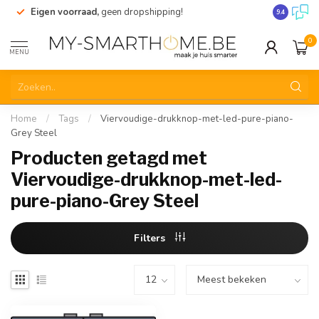
Eigen voorraad,
geen dropshipping!
Verzending
9.4
0
MENU
Home
/
Tags
/
Viervoudige-drukknop-met-led-pure-piano-
Grey Steel
Producten getagd met
Viervoudige-drukknop-met-led-
pure-piano-Grey Steel
Filters