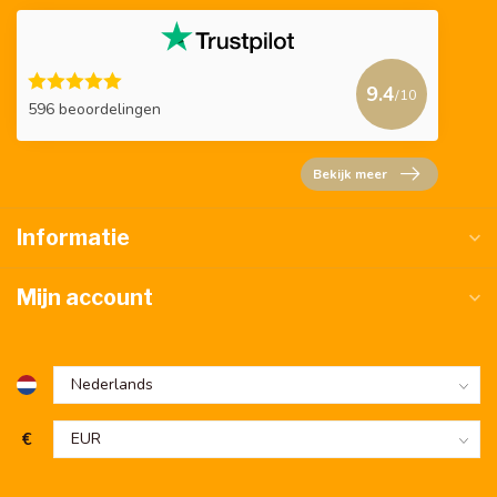
9.4
/10
596 beoordelingen
Bekijk meer
Informatie
Mijn account
€