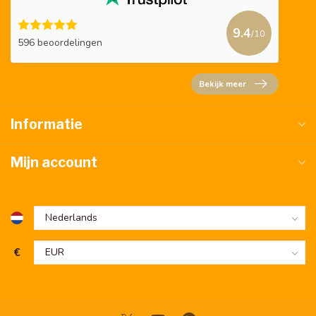
9.4
/10
596 beoordelingen
Bekijk meer
Informatie
Mijn account
€