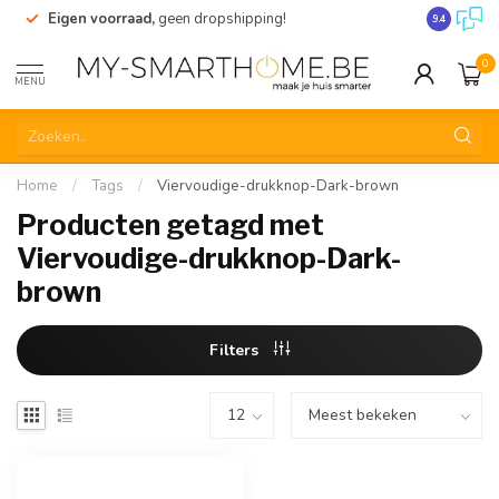
Eigen voorraad,
geen dropshipping!
Verzending
9.4
0
MENU
Home
/
Tags
/
Viervoudige-drukknop-Dark-brown
Producten getagd met
Viervoudige-drukknop-Dark-
brown
Filters