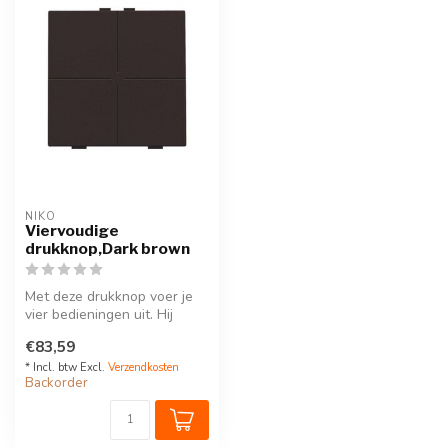
NIKO
Viervoudige
drukknop,Dark brown
Met deze drukknop voer je
vier bedieningen uit. Hij
wordt via een klikSokkel op
€83,59
...
* Incl. btw Excl.
Verzendkosten
Backorder