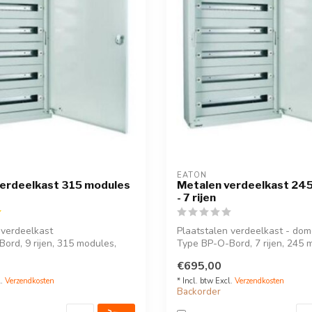
EATON
verdeelkast 315 modules
Metalen verdeelkast 24
- 7 rijen
 verdeelkast
Plaatstalen verdeelkast - domo
ord, 9 rijen, 315 modules,
Type BP-O-Bord, 7 rijen, 245 m
41
€695,00
l.
Verzendkosten
* Incl. btw Excl.
Verzendkosten
Backorder