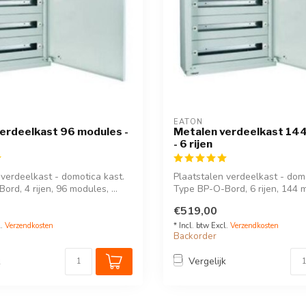
EATON
erdeelkast 96 modules -
Metalen verdeelkast 14
- 6 rijen
 verdeelkast - domotica kast.
Plaatstalen verdeelkast - domo
rd, 4 rijen, 96 modules, ...
Type BP-O-Bord, 6 rijen, 144 m
€519,00
l.
Verzendkosten
* Incl. btw Excl.
Verzendkosten
Backorder
k
Vergelijk