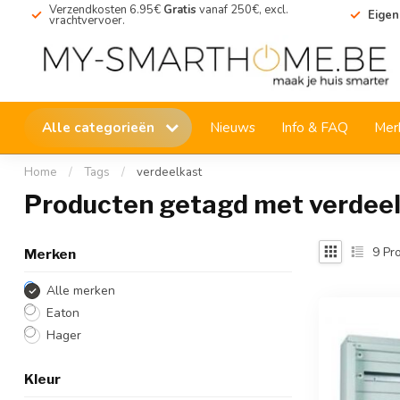
Verzendkosten 6.95€
Gratis
vanaf 250€, excl.
Eigen
vrachtvervoer.
Alle categorieën
Nieuws
Info & FAQ
Mer
Home
/
Tags
/
verdeelkast
Producten getagd met verdee
9
Pro
Merken
Alle merken
Eaton
Hager
Kleur