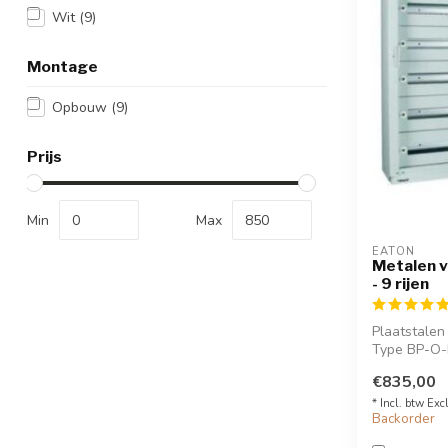
Wit
(9)
Montage
Opbouw
(9)
Prijs
Min
Max
EATON
Metalen 
- 9 rijen
Plaatstalen
Type BP-O-B
IP30 - 1055
€835,00
35...
* Incl. btw Exc
Backorder