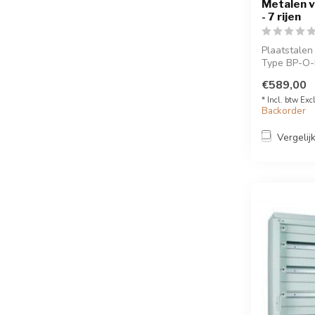
Metalen 
- 7 rijen
Plaatstalen
Type BP-O-Bo
€589,00
* Incl. btw Exc
Backorder
Vergelij