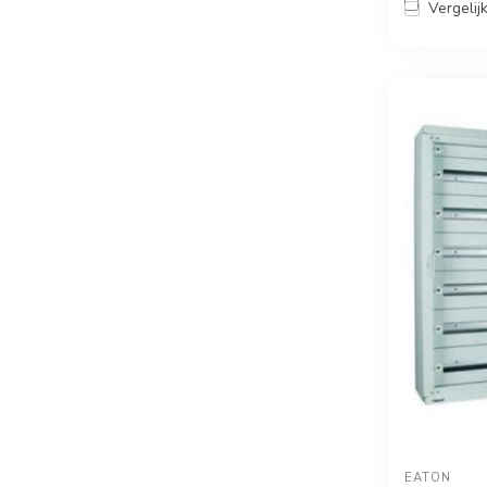
Vergelij
EATON