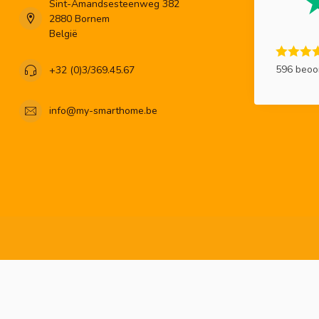
Sint-Amandsesteenweg 382
2880 Bornem
België
596 beoo
+32 (0)3/369.45.67
info@my-smarthome.be