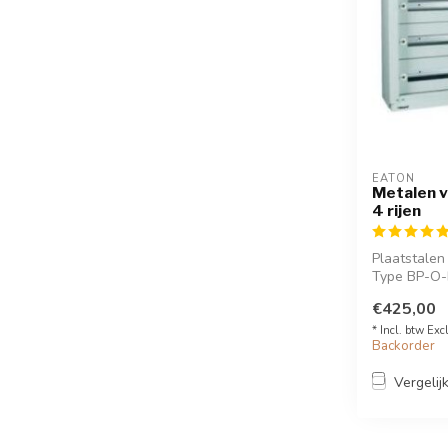
EATON
Metalen v
4 rijen
Plaatstalen
Type BP-O-Bo
€425,00
* Incl. btw Exc
Backorder
Vergelij