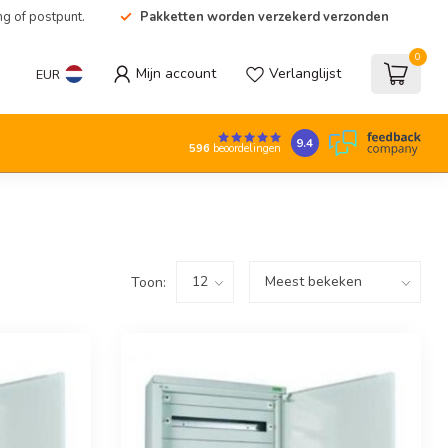
ng of postpunt.
Pakketten worden verzekerd verzonden
0
Mijn account
Verlanglijst
EUR
9.4
596
beoordelingen
Toon: