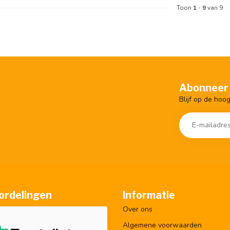
Toon
1
-
9
van 9
Abonneer 
Blijf op de hoo
ordelingen
Informatie
Over ons
Algemene voorwaarden