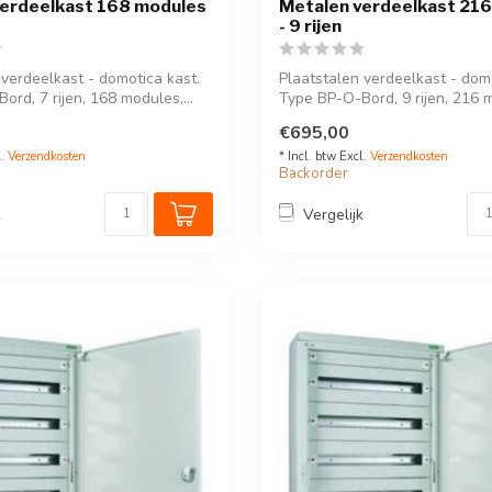
verdeelkast 168 modules
Metalen verdeelkast 21
- 9 rijen
 verdeelkast - domotica kast.
Plaatstalen verdeelkast - domo
rd, 7 rijen, 168 modules,...
Type BP-O-Bord, 9 rijen, 216 m
€695,00
l.
Verzendkosten
* Incl. btw Excl.
Verzendkosten
Backorder
k
Vergelijk