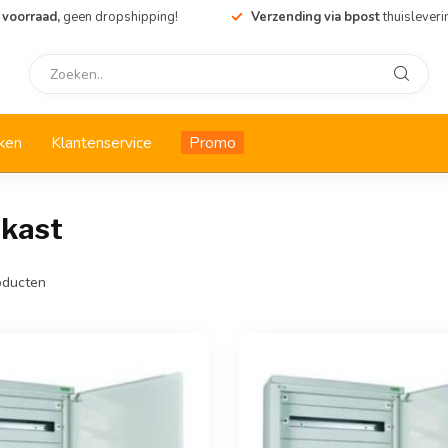
 voorraad,
geen dropshipping!
Verzending via bpost
thuisleveri
ken
Klantenservice
Promo
lkast
ducten