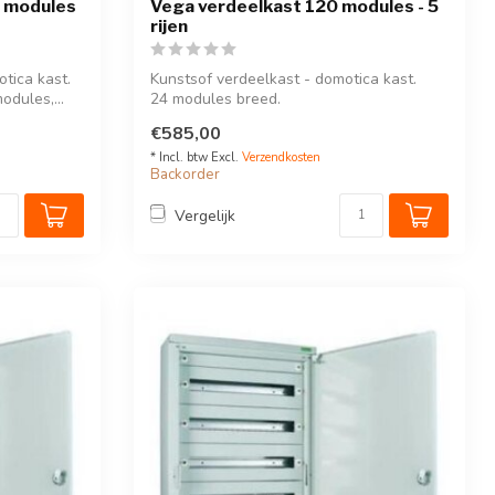
6 modules
Vega verdeelkast 120 modules - 5
rijen
tica kast.
Kunstsof verdeelkast - domotica kast.
odules,...
24 modules breed.
€585,00
* Incl. btw Excl.
Verzendkosten
Backorder
Vergelijk