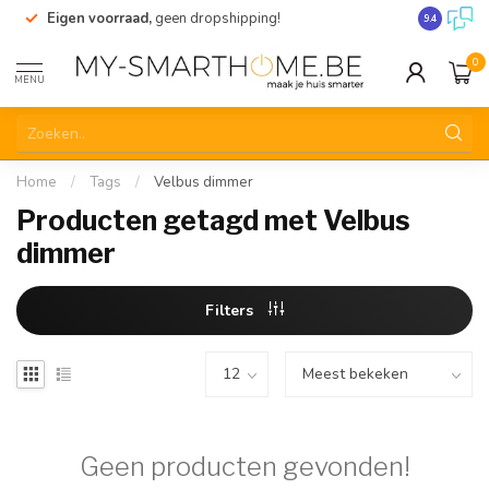
Eigen voorraad,
geen dropshipping!
Verzending
9.4
0
MENU
Home
/
Tags
/
Velbus dimmer
Producten getagd met Velbus
dimmer
Filters
Geen producten gevonden!