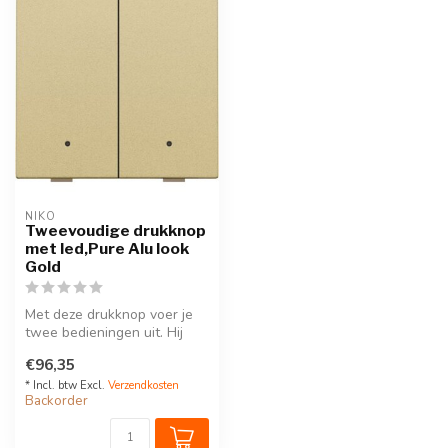
NIKO
Tweevoudige drukknop
met led,Pure Alu look
Gold
Met deze drukknop voer je
twee bedieningen uit. Hij
wordt op de muurprint
€96,35
bevest...
* Incl. btw Excl.
Verzendkosten
Backorder