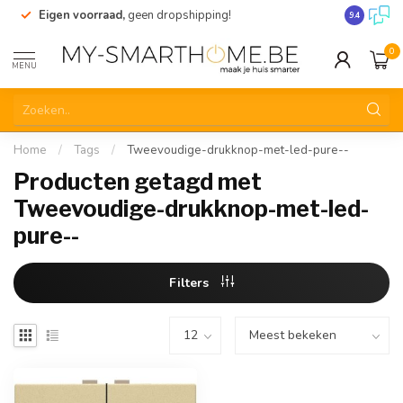
Eigen voorraad,
geen dropshipping!
Verzending
9.4
0
MENU
Home
/
Tags
/
Tweevoudige-drukknop-met-led-pure--
Producten getagd met
Tweevoudige-drukknop-met-led-
pure--
Filters