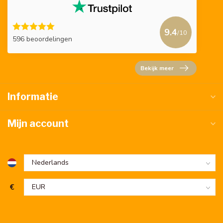
9.4
/10
596 beoordelingen
Bekijk meer
Informatie
Mijn account
€