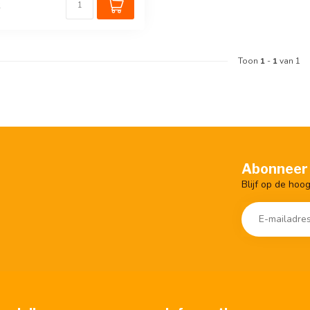
k
Toon
1
-
1
van 1
Abonneer 
Blijf op de hoo