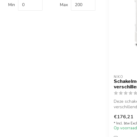
Min
Max
NIKO
Schakelmo
verschill
Deze schake
verschillend
€176,21
* Incl. btw Exc
Op voorraad