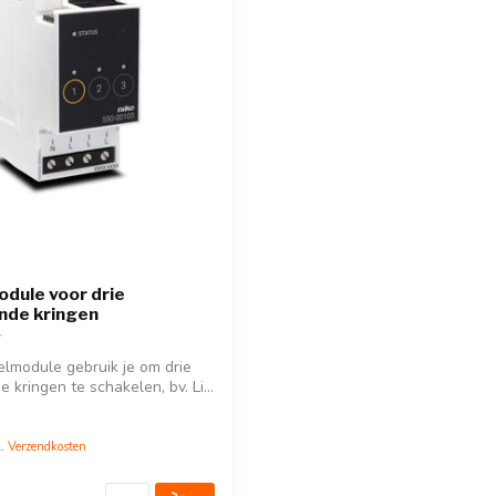
dule voor drie
ende kringen
lmodule gebruik je om drie
e kringen te schakelen, bv. Li...
l.
Verzendkosten