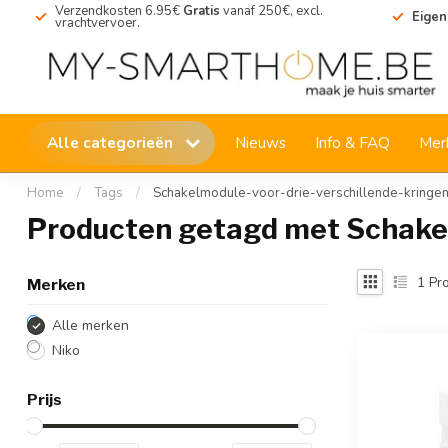
Verzendkosten 6.95€
Gratis
vanaf 250€, excl.
Eigen
vrachtvervoer.
Alle categorieën
Nieuws
Info & FAQ
Mer
Home
/
Tags
/
Schakelmodule-voor-drie-verschillende-kringe
Producten getagd met Schakel
1
Pro
Merken
Alle merken
Niko
Prijs