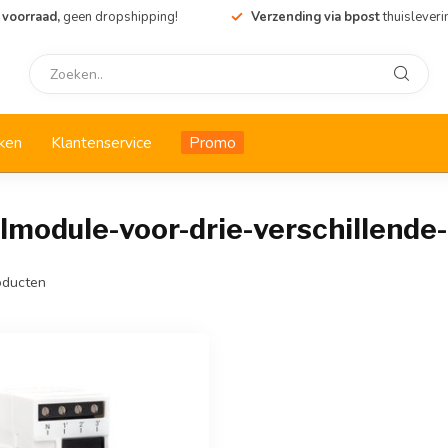
 voorraad,
geen dropshipping!
Verzending via bpost
thuisleveri
ken
Klantenservice
Promo
n
module-voor-drie-verschillende
ducten