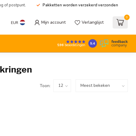
ng of postpunt.
Pakketten worden verzekerd verzonden
0
Mijn account
Verlanglijst
EUR
9.4
596
beoordelingen
-kringen
Toon: