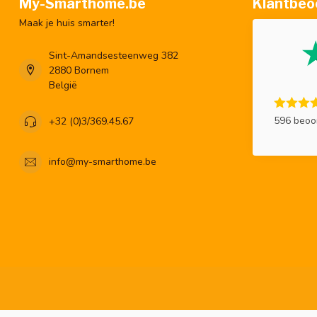
My-Smarthome.be
Klantbeo
Maak je huis smarter!
Sint-Amandsesteenweg 382
2880 Bornem
België
596 beoo
+32 (0)3/369.45.67
info@my-smarthome.be