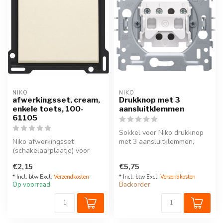
NIKO
NIKO
afwerkingsset, cream,
Drukknop met 3
enkele toets, 100-
aansluitklemmen
61105
Sokkel voor Niko drukknop
Niko afwerkingsset
met 3 aansluitklemmen,
(schakelaarplaatje) voor
1 normaal open contact
enkelvoudige schakelaar of
Refe...
€2,15
€5,75
drukknop,...
* Incl. btw Excl.
Verzendkosten
* Incl. btw Excl.
Verzendkosten
Op voorraad
Backorder