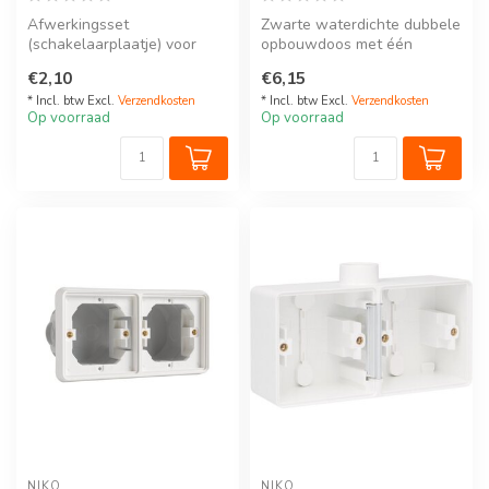
Afwerkingsset
Zwarte waterdichte dubbele
(schakelaarplaatje) voor
opbouwdoos met één
enkelvoudige Niko
ingang M20 voor het
€2,10
€6,15
schakelaar of drukknop,...
inbouwen van t...
* Incl. btw Excl.
Verzendkosten
* Incl. btw Excl.
Verzendkosten
Op voorraad
Op voorraad
NIKO
NIKO