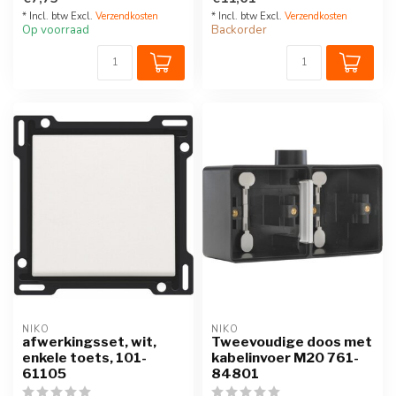
Referen...
* Incl. btw Excl.
Verzendkosten
* Incl. btw Excl.
Verzendkosten
Op voorraad
Backorder
NIKO
NIKO
afwerkingsset, wit,
Tweevoudige doos met
enkele toets, 101-
kabelinvoer M20 761-
61105
84801