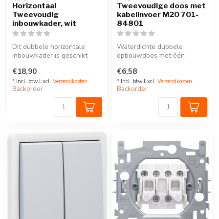
Horizontaal
Tweevoudige doos met
Tweevoudig
kabelinvoer M20 701-
inbouwkader, wit
84801
Dit dubbele horizontale
Waterdichte dubbele
inbouwkader is geschikt
opbouwdoos met één
voor het inbouwen van twee
ingang M20 voor het
€18,90
€6,58
funct...
inbouwen van twee fun...
* Incl. btw Excl.
Verzendkosten
* Incl. btw Excl.
Verzendkosten
Backorder
Backorder