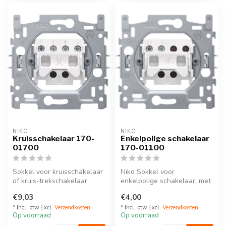
NIKO
NIKO
Kruisschakelaar 170-
Enkelpolige schakelaar
01700
170-01100
Sokkel voor kruisschakelaar
Niko Sokkel voor
of kruis-trekschakelaar
enkelpolige schakelaar, met
Referentiecode: 170-01700
schroef of steekklemmen
€9,03
€4,00
referentie...
* Incl. btw Excl.
Verzendkosten
* Incl. btw Excl.
Verzendkosten
Op voorraad
Op voorraad