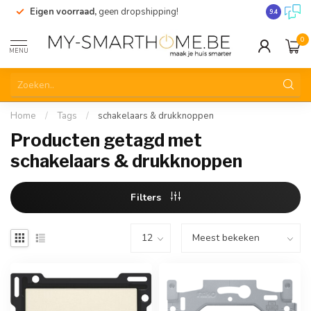
Eigen voorraad,
geen dropshipping!
Verzending
9.4
0
MENU
Home
/
Tags
/
schakelaars & drukknoppen
Producten getagd met
schakelaars & drukknoppen
Filters