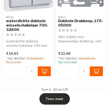
NIKO
NIKO
waterdichte dubbele
Dubbele Drukknop, 170-
wisselschakelaar 700-
05000
32600
Niko Sokkel voor
waterdichte dubbele
tweevoudige drukknop, met
wisselschakelaar 10A met
keuze tussen Normaal Open
schroefklemmen, exclusief
of normaal ...
€14,43
€13,46
opbouwdoo...
* Incl. btw Excl.
Verzendkosten
* Incl. btw Excl.
Verzendkosten
Backorder
Op voorraad
Toon
1
-
12
van 135
Toon meer