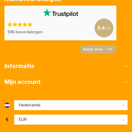
9.4
/10
596 beoordelingen
Bekijk meer
Informatie
Mijn account
€