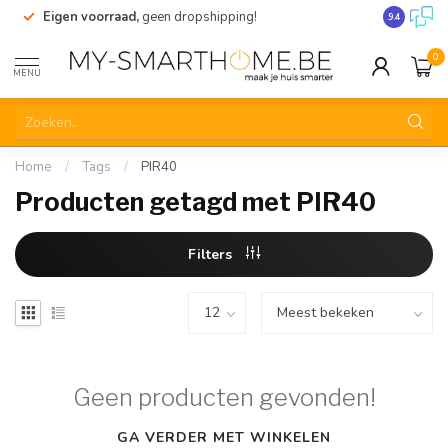
Eigen voorraad,
geen dropshipping!
Verzending
9.4
0
MENU
Home
/
Tags
/
PIR40
Producten getagd met PIR40
Filters
Geen producten gevonden!
GA VERDER MET WINKELEN