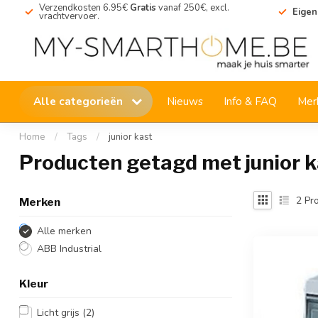
Verzendkosten 6.95€
Gratis
vanaf 250€, excl.
Eigen
vrachtvervoer.
Alle categorieën
Nieuws
Info & FAQ
Mer
Home
/
Tags
/
junior kast
Producten getagd met junior k
2
Pro
Merken
Alle merken
ABB Industrial
Kleur
Licht grijs
(2)