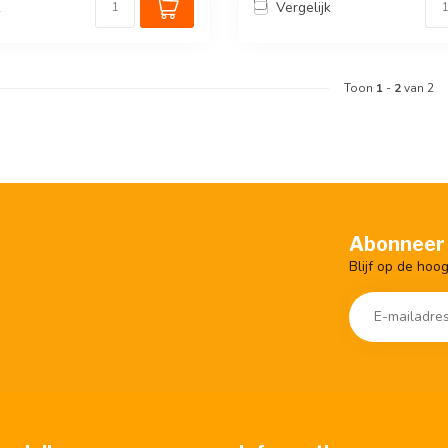
k
Vergelijk
Toon
1
-
2
van 2
Abonneer 
Blijf op de hoo