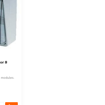
ior 8
8 modules.