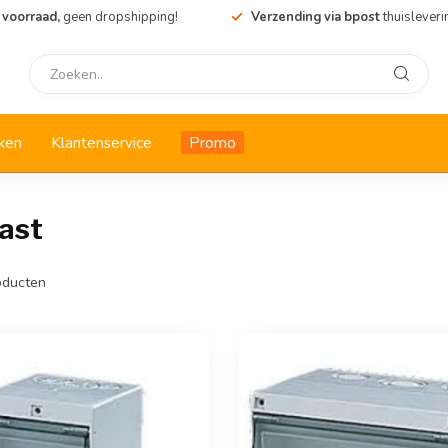
 voorraad,
geen dropshipping!
Verzending via bpost
thuisleveri
ken
Klantenservice
Promo
ast
ducten