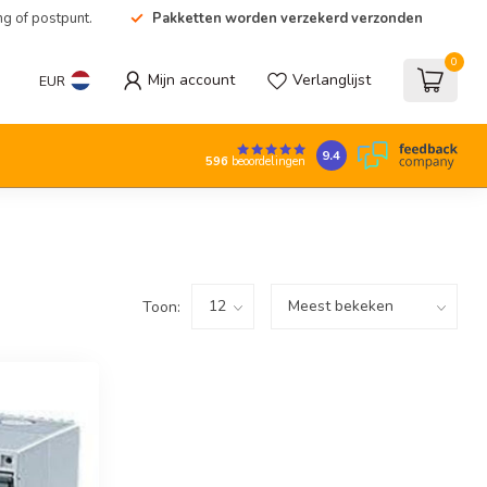
ng of postpunt.
Pakketten worden verzekerd verzonden
0
Mijn account
Verlanglijst
EUR
9.4
596
beoordelingen
Toon: