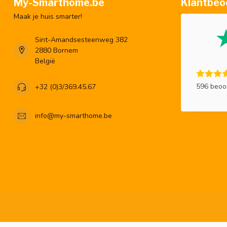
My-Smarthome.be
Klantbeo
Maak je huis smarter!
Sint-Amandsesteenweg 382
2880 Bornem
België
596 beoo
+32 (0)3/369.45.67
info@my-smarthome.be